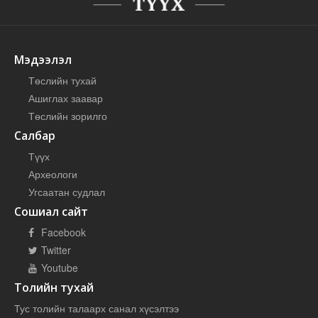
Мэдээлэл
Төслийн тухай
Ашиглах заавар
Төслийн зорилго
Салбар
Түүх
Археологи
Угсаатан судлал
Сошиал сайт
Facebook
Twitter
Youtube
Толийн тухай
Тус толийн талаарх санал хүсэлтээ