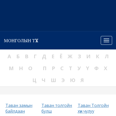
МОНГОЛЫН ТҮҮХ
Menu
А
Б
В
Г
Д
Е
Ё
Ж
З
И
К
Л
М
Н
О
П
Р
С
Т
У
Ү
Ф
Х
Ц
Ч
Ш
Э
Ю
Я
Таван замын
Таван толгойн
Таван Толгойн
байлдаан
булш
хүн чулуу