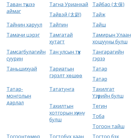
Таван түшээ
Тагна Урианхай
Тайбао (太保)
аймаг
Тайвэй (太尉)
Тайж
Тайнин харуул
Тайпин
Тайш
Тамачи цэрэг
Тамгатай
Тамирын Улаан
хутагт
хошууны булш
Тамсагбулагийн
Тан улсын түүх
Тангарагийн
суурин
гэрээ
Таньшихуай
Тариатын
Татар
гэрэлт хөшөө
Татар
Татар-
Тататунга
Тахилгат
монголын
Үзүүрийн булш
дарлал
Тахилтын
Тегин
хотгорын хүннү
Тоба
булш
Тогоон тайш
Тогоонтөмөр
Тогтобух хаан
Тогтоо бэх