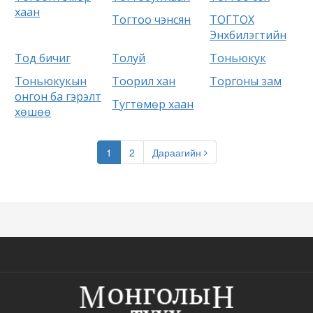
хаан
Тогтоо чэнсян
ТОГТОХ
Энхбилэгтийн
Тод бичиг
Толуй
Тоньюкук
Тоньюкукын
Тоорил хан
Торгоны зам
онгон ба гэрэлт
Тугтөмөр хаан
хөшөө
1
2
Дараагийн