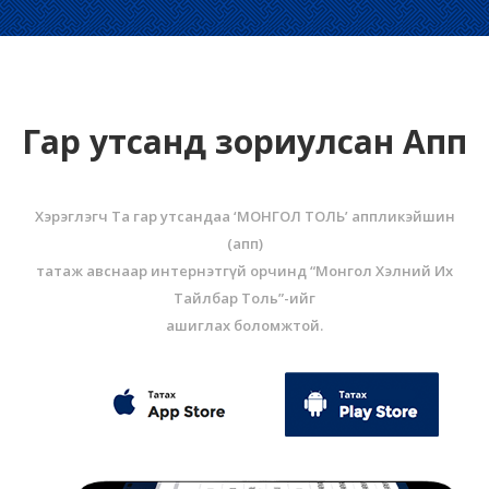
Гар утсанд зориулсан Апп
Хэрэглэгч Та гар утсандаа ‘МОНГОЛ ТОЛЬ’ аппликэйшин
(aпп)
татаж авснаар интернэтгүй орчинд “Монгол Хэлний Их
Тайлбар Толь”-ийг
ашиглах боломжтой.