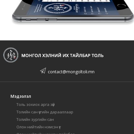
contact@mongoltoli.mn
Мэдээлэл
Толь зохиох арга зүй
Толийн сан үсгийн дарааллаар
Толийн зургийн сан
Олон нийтийн нэмсэн үг