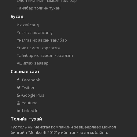
Олон нийтийн нэмсэн тайлбар
Тайлбар толийн тухай
Бусад
Их хайсан үг
Үнэлгээ их авсан үг
Үнэлгээ их авсан тайлбар
Үг их нэмсэн хэрэглэгч
Тайлбар их нэмсэн хэрэглэгч
Ашиглах заавар
Сошиал сайт
Facebook
Twitter
Google Plus
Youtube
Linked In
Толийн тухай
Тус толь нь Мөнхгал компанийн зөвшөөрлөөр монгол
бичгийн 'Menksoft 2012' үсгийн тиг хэрэглэж байна.