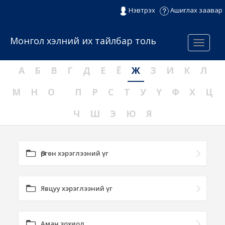
Нэвтрэх
Ашиглах заавар
Монгол хэлний их тайлбар толь
Menu
А
Б
В
Г
Д
Е
Ё
Ж
З
И
К
Л
М
Н
О
П
Р
С
Т
У
Ү
Ф
Х
Ц
Ч
Ш
Э
Ю
Я
Өргөн хэрэглээний үг
Явцуу хэрэглээний үг
Аман зохиол