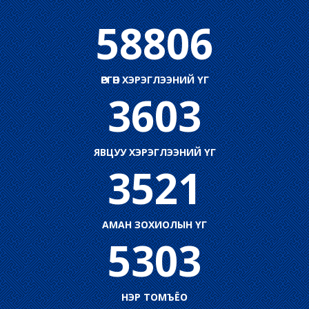
58806
ӨРГӨН ХЭРЭГЛЭЭНИЙ ҮГ
3603
ЯВЦУУ ХЭРЭГЛЭЭНИЙ ҮГ
3521
АМАН ЗОХИОЛЫН ҮГ
5303
НЭР ТОМЪЁО