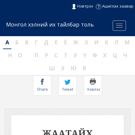
Нэвтрэх
Ашиглах заавар
Монгол хэлний их тайлбар толь
Menu
А
Б
В
Г
Д
Е
Ё
Ж
З
И
К
Л
М
Н
О
П
Р
С
Т
У
Ү
Ф
Х
Ц
Ч
Ш
Э
Ю
Я
Share
Tweet
Хэвлэх
ЖААТАЙХ