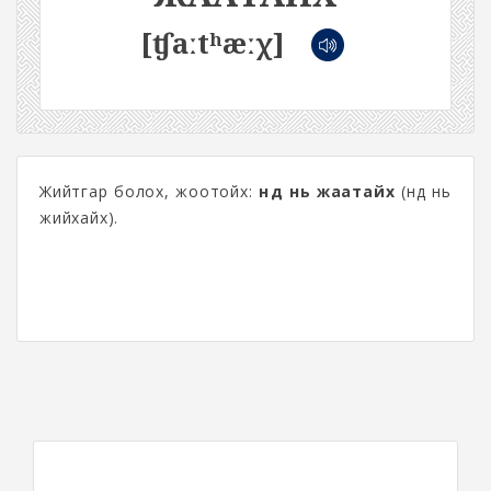
[ʧaːtʰæːχ]
Жийтгар болох, жоотойх:
нүд нь жаатайх
(нүд нь
жийхайх).