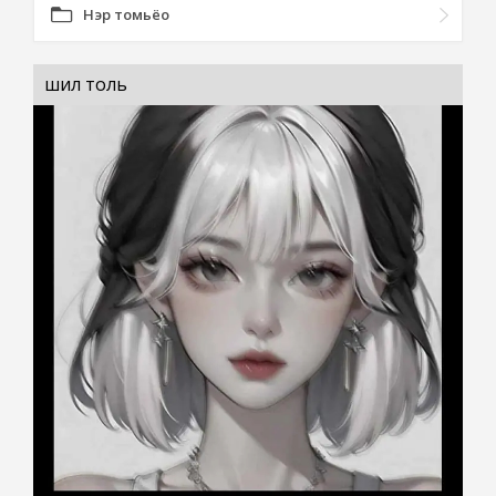
Нэр томьёо
шил толь