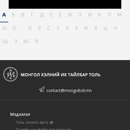
А
Б
В
Г
Д
Е
Ё
Ж
З
И
К
Л
М
Н
О
П
Р
С
Т
У
Ү
Ф
Х
Ц
Ч
Ш
Э
Ю
Я
contact@mongoltoli.mn
Мэдээлэл
Толь зохиох арга зүй
Толийн сан үсгийн дарааллаар