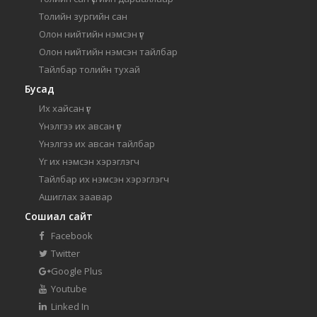
Толийн зургийн сан
Олон нийтийн нэмсэн үг
Олон нийтийн нэмсэн тайлбар
Тайлбар толийн тухай
Бусад
Их хайсан үг
Үнэлгээ их авсан үг
Үнэлгээ их авсан тайлбар
Үг их нэмсэн хэрэглэгч
Тайлбар их нэмсэн хэрэглэгч
Ашиглах заавар
Сошиал сайт
Facebook
Twitter
Google Plus
Youtube
Linked In