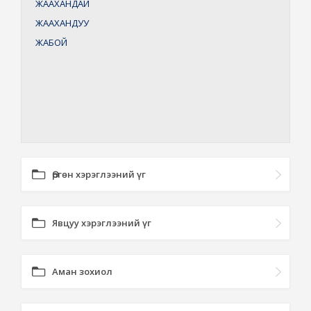
ЖААХАНДАЙ
ЖААХАНДУУ
ЖАБОЙ
Өргөн хэрэглээний үг
Явцуу хэрэглээний үг
Аман зохиол