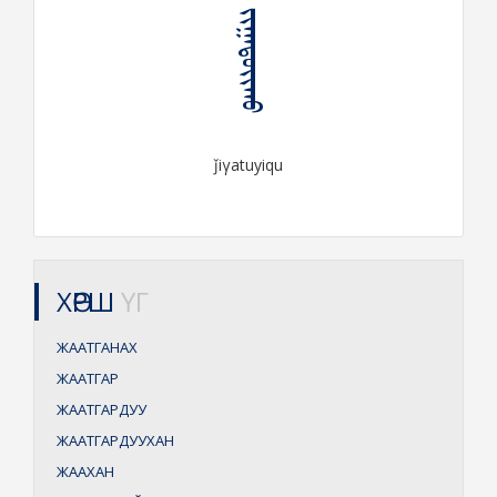
ᠵᠢᠭᠠᠲᠤᠶᠢᠬᠤ
ǰiγatuyiqu
ХӨРШ
ҮГ
ЖААТГАНАХ
ЖААТГАР
ЖААТГАРДУУ
ЖААТГАРДУУХАН
ЖААХАН