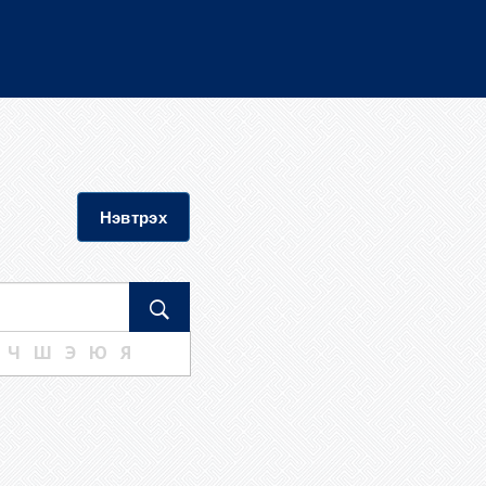
Нэвтрэх
Ч
Ш
Э
Ю
Я