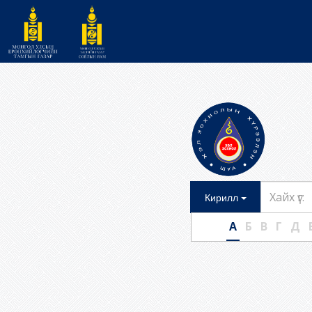
Toggle Dropd
Кирилл
А
Б
В
Г
Д