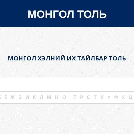
МОНГОЛ ТОЛЬ
МОНГОЛ ХЭЛНИЙ ИХ ТАЙЛБАР ТОЛЬ
own
Е
Ё
Ж
З
И
К
Л
М
Н
О
П
Р
С
Т
У
Ү
Ф
Х
Ц