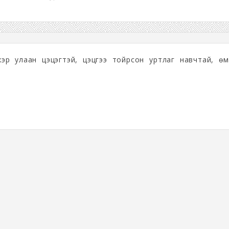
хэр улаан цэцэгтэй, цэцгээ тойрсон уртлаг навчтай, өм