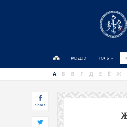
МЭДЭЭ
ТОЛЬ
А
Б
В
Г
Д
Е
Ё
Ж
Share