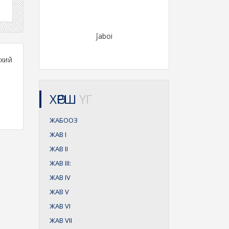
ǰaboi
хий
ХӨРШ
ҮГ
ЖАБООЗ
ЖАВ
I
ЖАВ
II
ЖАВ
III:
ЖАВ
IV
ЖАВ
V
ЖАВ
VI
ЖАВ
VII