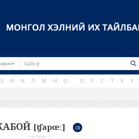
Toggle Dropdown
Кирил
З
И
К
Л
М
Н
О
П
Р
С
Т
У
Ү
ЖАБОЙ
[ʧapœː]
/ ургамал /