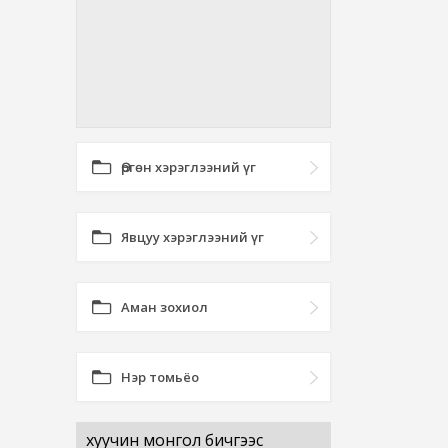
Өргөн хэрэглээний үг
Явцуу хэрэглээний үг
Аман зохиол
Нэр томьёо
хуучин монгол бичгээс