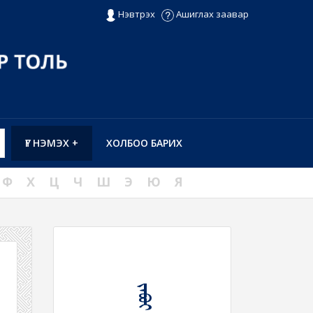
Нэвтрэх
Ашиглах заавар
ҮГ НЭМЭХ +
ХОЛБОО БАРИХ
Ф
Х
Ц
Ч
Ш
Э
Ю
Я
ᠵᠠᠪᠣᠢ