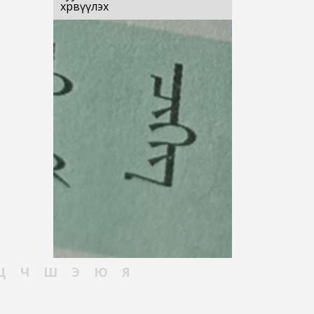
хөрвүүлэх
Ц
Ч
Ш
Э
Ю
Я