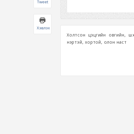
Tweet
Хэвлэх
Холтсон цэцгийн овгийн, шү
үнэртэй, хортой, олон наст