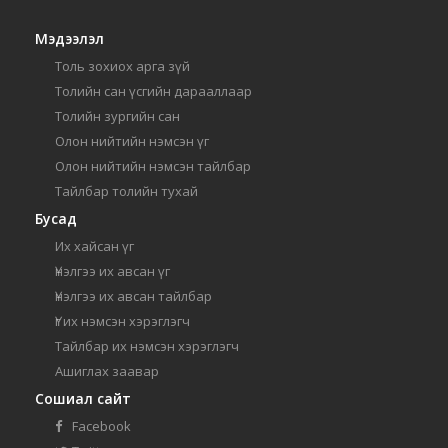
Мэдээлэл
Толь зохиох арга зүй
Толийн сан үсгийн дарааллаар
Толийн зургийн сан
Олон нийтийн нэмсэн үг
Олон нийтийн нэмсэн тайлбар
Тайлбар толийн тухай
Бусад
Их хайсан үг
Үнэлгээ их авсан үг
Үнэлгээ их авсан тайлбар
Үг их нэмсэн хэрэглэгч
Тайлбар их нэмсэн хэрэглэгч
Ашиглах заавар
Сошиал сайт
Facebook