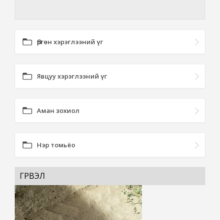
Өргөн хэрэглээний үг
Явцуу хэрэглээний үг
Аман зохиол
Нэр томьёо
ГҮРВЭЛ