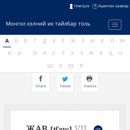
Нэвтрэх
Ашиглах заавар
Монгол хэлний их тайлбар толь
Menu
А
Б
В
Г
Д
Е
Ё
Ж
З
И
К
Л
М
Н
О
П
Р
С
Т
У
Ү
Ф
Х
Ц
Ч
Ш
Э
Ю
Я
Share
Tweet
Хэвлэх
ЖАВ
VII
[ʧaw]