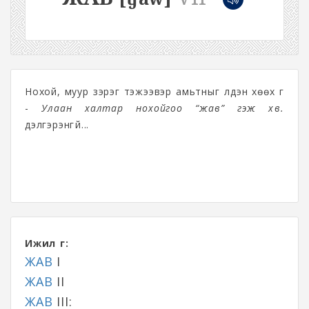
Нохой, муур зэрэг тэжээвэр амьтныг үлдэн хөөх үг
-
Улаан халтар нохойгоо “жав” гэж хөөв.
дэлгэрэнгүй...
Ижил үг:
ЖАВ
I
ЖАВ
II
ЖАВ
III: