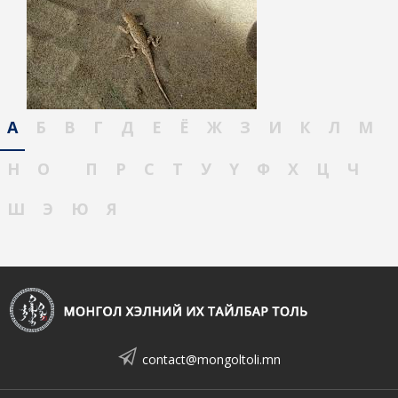
А
Б
В
Г
Д
Е
Ё
Ж
З
И
К
Л
М
Н
О
П
Р
С
Т
У
Ү
Ф
Х
Ц
Ч
Ш
Э
Ю
Я
contact@mongoltoli.mn