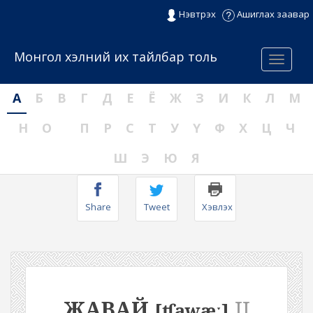
Нэвтрэх
Ашиглах заавар
Монгол хэлний их тайлбар толь
Menu
А
Б
В
Г
Д
Е
Ё
Ж
З
И
К
Л
М
Н
О
П
Р
С
Т
У
Ү
Ф
Х
Ц
Ч
Ш
Э
Ю
Я
Share
Tweet
Хэвлэх
ЖАВАЙ
II
[ʧawæː]