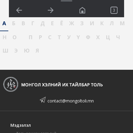
А
Б
В
Г
Д
Е
Ё
Ж
З
И
К
Л
М
Н
О
П
Р
С
Т
У
Ү
Ф
Х
Ц
Ч
Ш
Э
Ю
Я
contact@mongoltoli.mn
Мэдээлэл