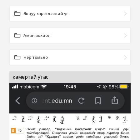
Явцуу хэрэглээний үг
Аман зохиол
Нэр томьёо
камертай утас