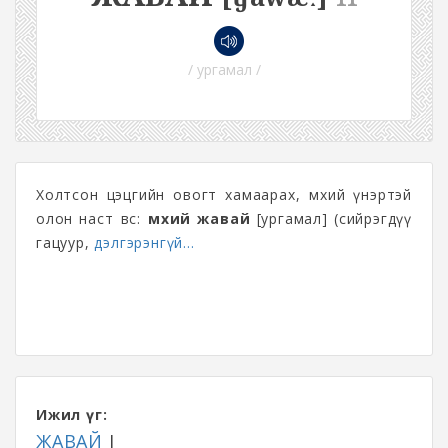
/ ургамал /
Холтсон цэцгийн овогт хамаарах, өмхий үнэртэй
олон наст өвс:
өмхий жавай
[ургамал] (сийрэгдүү
гацуур,
дэлгэрэнгүй...
Ижил үг:
ЖАВАЙ
I