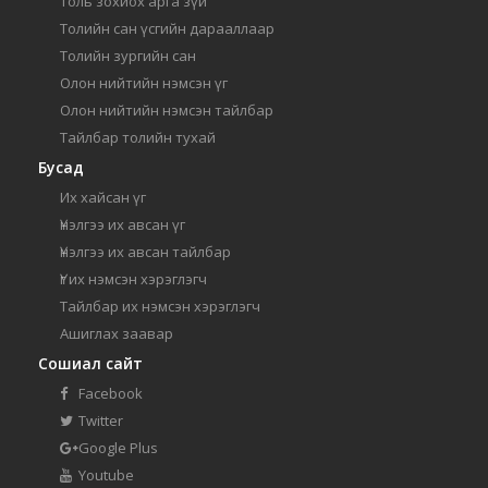
Толь зохиох арга зүй
Толийн сан үсгийн дарааллаар
Толийн зургийн сан
Олон нийтийн нэмсэн үг
Олон нийтийн нэмсэн тайлбар
Тайлбар толийн тухай
Бусад
Их хайсан үг
Үнэлгээ их авсан үг
Үнэлгээ их авсан тайлбар
Үг их нэмсэн хэрэглэгч
Тайлбар их нэмсэн хэрэглэгч
Ашиглах заавар
Сошиал сайт
Facebook
Twitter
Google Plus
Youtube