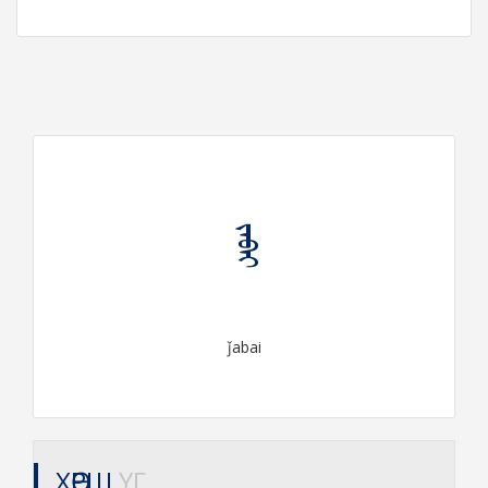
ᠵᠠᠪᠠᠶ
ǰabai
ХӨРШ
ҮГ