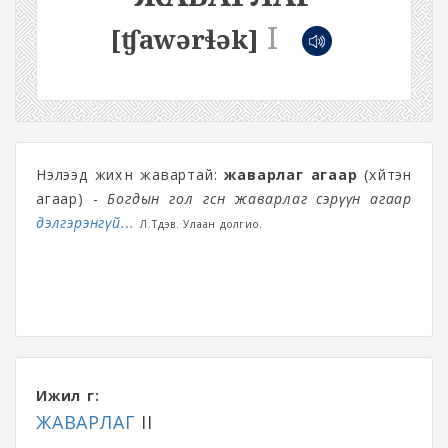
I
[ʧawərɬək]
Нэлээд жихүүн жавартай:
жаварлаг агаар
(хүйтэн
агаар) -
Богдын гол өгсөн жаварлаг сэрүүн агаар
дэлгэрэнгүй...
Л.Түдэв. Улаан долгио.
Ижил үг:
ЖАВАРЛАГ
II