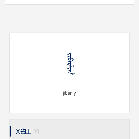
ᠵᠢᠪᠠᠷᠯᠢᠭ
ǰibarliγ
ХӨРШ
ҮГ