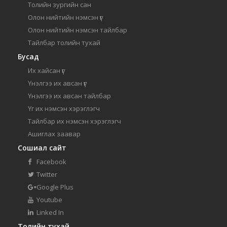
Толийн зургийн сан
Олон нийтийн нэмсэн үг
Олон нийтийн нэмсэн тайлбар
Тайлбар толийн тухай
Бусад
Их хайсан үг
Үнэлгээ их авсан үг
Үнэлгээ их авсан тайлбар
Үг их нэмсэн хэрэглэгч
Тайлбар их нэмсэн хэрэглэгч
Ашиглах заавар
Сошиал сайт
Facebook
Twitter
Google Plus
Youtube
Linked In
Толийн тухай