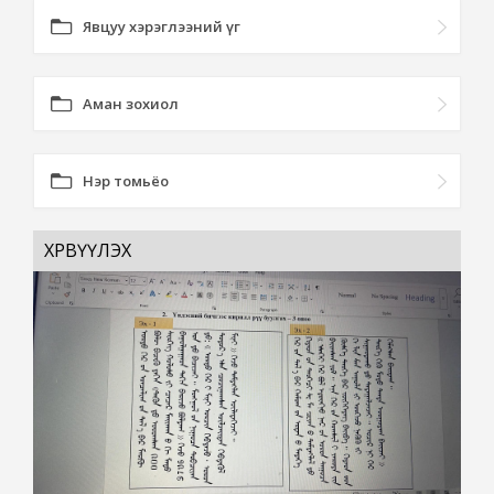
Явцуу хэрэглээний үг
Аман зохиол
Нэр томьёо
ХӨРВҮҮЛЭХ