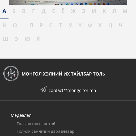
А
Б
В
Г
Д
Е
Ё
Ж
З
И
К
Л
М
Н
О
П
Р
С
Т
У
Ү
Ф
Х
Ц
Ч
Ш
Э
Ю
Я
contact@mongoltoli.mn
Мэдээлэл
Толь зохиох арга зүй
Толийн сан үсгийн дарааллаар