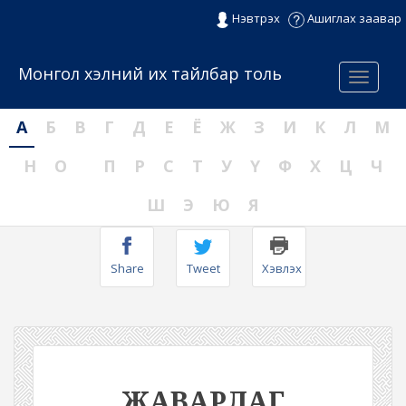
Нэвтрэх
Ашиглах заавар
Монгол хэлний их тайлбар толь
Menu
А
Б
В
Г
Д
Е
Ё
Ж
З
И
К
Л
М
Н
О
П
Р
С
Т
У
Ү
Ф
Х
Ц
Ч
Ш
Э
Ю
Я
Share
Tweet
Хэвлэх
ЖАВАРЛАГ