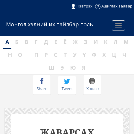
Нэвтрэх
Ашиглах заавар
Монгол хэлний их тайлбар толь
Menu
А
Б
В
Г
Д
Е
Ё
Ж
З
И
К
Л
М
Н
О
П
Р
С
Т
У
Ү
Ф
Х
Ц
Ч
Ш
Э
Ю
Я
Share
Tweet
Хэвлэх
ЖАВАРСАХ