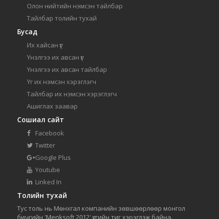
Олон нийтийн нэмсэн тайлбар
Тайлбар толийн тухай
Бусад
Их хайсан үг
Үнэлгээ их авсан үг
Үнэлгээ их авсан тайлбар
Үг их нэмсэн хэрэглэгч
Тайлбар их нэмсэн хэрэглэгч
Ашиглах заавар
Сошиал сайт
Facebook
Twitter
Google Plus
Youtube
Linked In
Толийн тухай
Тус толь нь Мөнхгал компанийн зөвшөөрлөөр монгол
бичгийн 'Menksoft 2012' үсгийн тиг хэрэглэж байна.