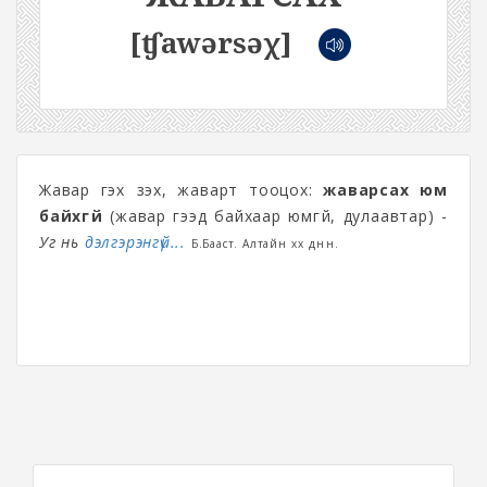
[ʧawərsəχ]
Жавар гэх үзэх, жаварт тооцох:
жаварсах юм
байхгүй
(жавар гээд байхаар юмгүй, дулаавтар) -
Уг нь
дэлгэрэнгүй...
Б.Бааст. Алтайн хөх дөнөн.