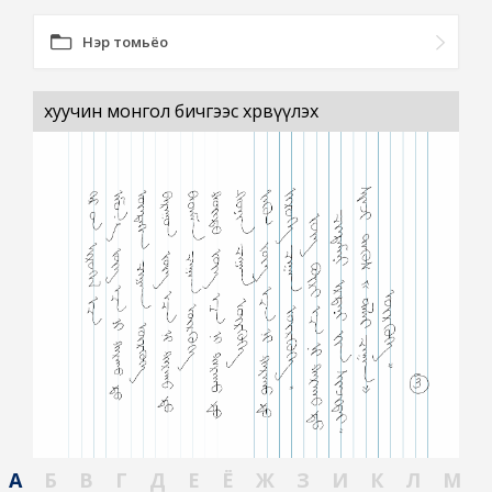
Нэр томьёо
хуучин монгол бичгээс хөрвүүлэх
А
Б
В
Г
Д
Е
Ё
Ж
З
И
К
Л
М