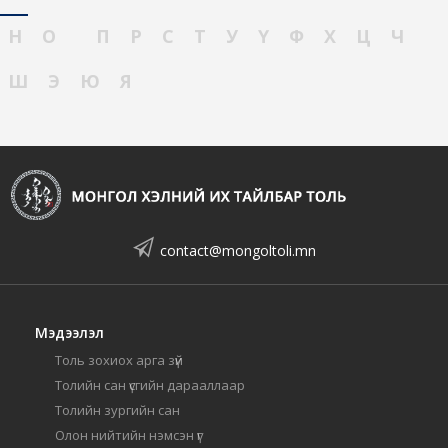
Н
О
П
Р
С
Т
У
Ү
Ф
Х
Ц
Ч
Ш
Э
Ю
Я
contact@mongoltoli.mn
Мэдээлэл
Толь зохиох арга зүй
Толийн сан үсгийн дарааллаар
Толийн зургийн сан
Олон нийтийн нэмсэн үг