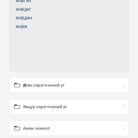
ЖАВГАН
ЖАВДАГ
ЖАВДАН
ЖАВЖ
Өргөн хэрэглээний үг
Явцуу хэрэглээний үг
Аман зохиол