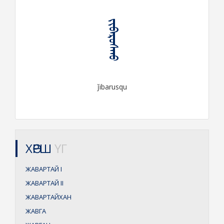
ᠵᠢᠪᠠᠷᠤᠰᠬᠤ
ǰibarusqu
ХӨРШ
ҮГ
ЖАВАРТАЙ
I
ЖАВАРТАЙ
II
ЖАВАРТАЙХАН
ЖАВГА