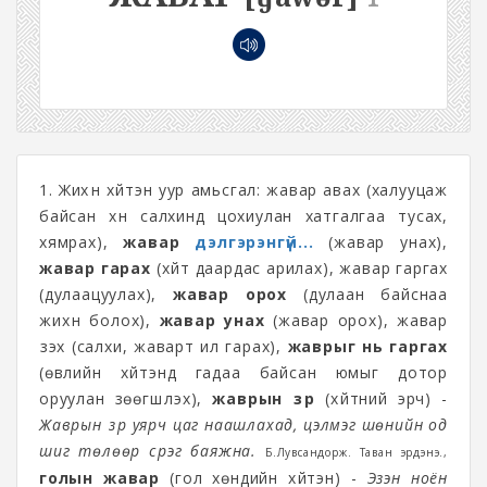
1. Жихүүн хүйтэн уур амьсгал: жавар авах (халууцаж
байсан хүн салхинд цохиулан хатгалгаа тусах,
хямрах),
жавар
дэлгэрэнгүй...
(жавар унах),
жавар гарах
(хүйт даардас арилах), жавар гаргах
(дулаацуулах),
жавар орох
(дулаан байснаа
жихүүн болох),
жавар унах
(жавар орох), жавар
үзэх (салхи, жаварт ил гарах),
жаврыг нь гаргах
(өвлийн хүйтэнд гадаа байсан юмыг дотор
оруулан зөөгшүүлэх),
жаврын үзүүр
(хүйтний эрч) -
Жаврын үзүүр уярч цаг наашлахад, цэлмэг шөнийн од
шиг төлөөр сүрэг баяжна.
Б.Лувсандорж. Таван эрдэнэ.,
голын жавар
(гол хөндийн хүйтэн) -
Эзэн ноён