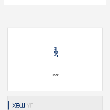
ᠵᠢᠪᠠᠷ
ǰibar
ХӨРШ
ҮГ