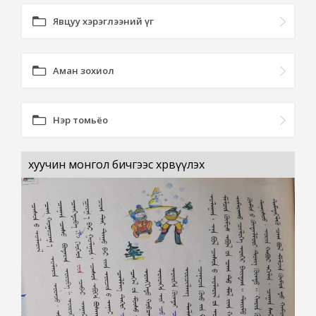
Явцуу хэрэглээний үг
Аман зохиол
Нэр томьёо
хуучин монгол бичгээс хөрвүүлэх