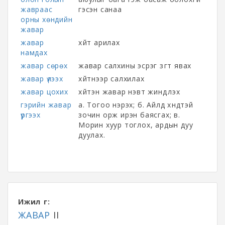
жавраас
гэсэн санаа
орны хөндийн
жавар
жавар
хүйт арилах
намдах
жавар сөрөх
жавар салхины эсрэг зүгт явах
жавар үлээх
хүйтнээр салхилах
жавар цохих
хүйтэн жавар нэвт жиндүүлэх
гэрийн жавар
а. Тогоо нэрэх; б. Айлд хүндтэй
үргээх
зочин орж ирэн баясгах; в.
Морин хуур тоглох, ардын дуу
дуулах.
Ижил үг:
ЖАВАР
II