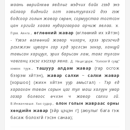
маань өөрийнхөө явдлыг мэдчих байх гээд энэ
айлаар биднийг огт хавьтуулахгүй дээ гэж
бодсоор голын жавар сөрөн, сормуустаа тогтсон
цан хүүргийг хааяа нударгаараа арчиж явлаа.
Ж.
өглөөний жавар
(өглөөний их хүйтэн)
Пүрэв. Аянга.,
-
Үзвэл өглөөний жавар чихарч, хүрээ эргэгчид
үргэлжлэн цуварч гар хүрд эргүүлсэн эхнэр, ханцуй
тавьсан харцуул, эрих барьсан лам, таяг тулсан
чавганц хэсэг хэсгээр явна.
Д. Нацагдорж. “Хэлхээгүй сувд”
ташуур алдам жавар
(гар осгож
хэмээх тууж.,
бээрэм хүйтэн),
жавар салхи
~
салхи жавар
[хоршоо] (жихүүн хүйтэн уур амьсгал) -
Тэр үед
хараахан таван сарын цаг тул маш халуун умар
газар болвоос өчүүхэн ч жавар салхи үгүй
.
олон голын жавраас орны
В.Инжаннаши. Хөх судар.,
хөндийн жавар
[зүйр цэцэн үг] (аюулыг бага гэж
басаж болохгүй гэсэн санаа);