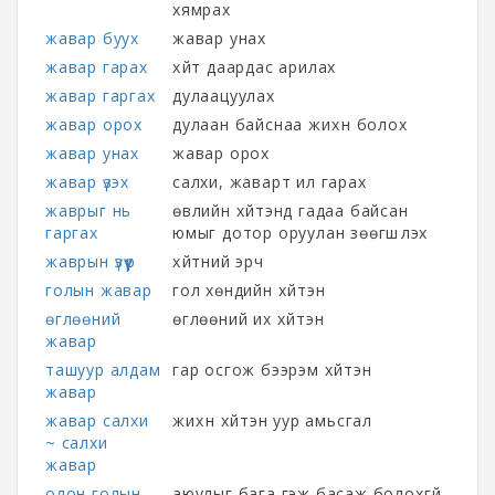
хямрах
жавар буух
жавар унах
жавар гарах
хүйт даардас арилах
жавар гаргах
дулаацуулах
жавар орох
дулаан байснаа жихүүн болох
жавар унах
жавар орох
жавар үзэх
салхи, жаварт ил гарах
жаврыг нь
өвлийн хүйтэнд гадаа байсан
гаргах
юмыг дотор оруулан зөөгшүүлэх
жаврын үзүүр
хүйтний эрч
голын жавар
гол хөндийн хүйтэн
өглөөний
өглөөний их хүйтэн
жавар
ташуур алдам
гар осгож бээрэм хүйтэн
жавар
жавар салхи
жихүүн хүйтэн уур амьсгал
~ салхи
жавар
олон голын
аюулыг бага гэж басаж болохгүй