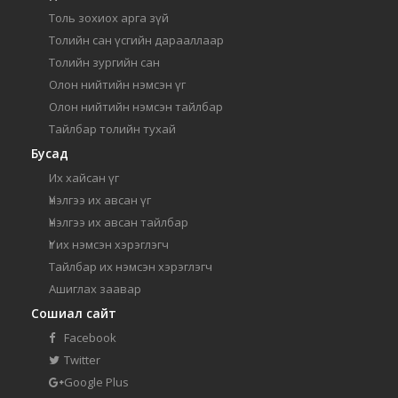
Толь зохиох арга зүй
Толийн сан үсгийн дарааллаар
Толийн зургийн сан
Олон нийтийн нэмсэн үг
Олон нийтийн нэмсэн тайлбар
Тайлбар толийн тухай
Бусад
Их хайсан үг
Үнэлгээ их авсан үг
Үнэлгээ их авсан тайлбар
Үг их нэмсэн хэрэглэгч
Тайлбар их нэмсэн хэрэглэгч
Ашиглах заавар
Сошиал сайт
Facebook
Twitter
Google Plus