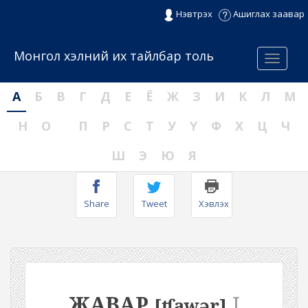
Нэвтрэх
Ашиглах заавар
Монгол хэлний их тайлбар толь
Menu
А
Б
В
Г
Д
Е
Ё
Ж
З
И
К
Л
М
Н
О
П
Р
С
Т
У
Ү
Ф
Х
Ц
Ч
Ш
Э
Ю
Я
Share
Tweet
Хэвлэх
ЖАВАР
I
[ʧawər]