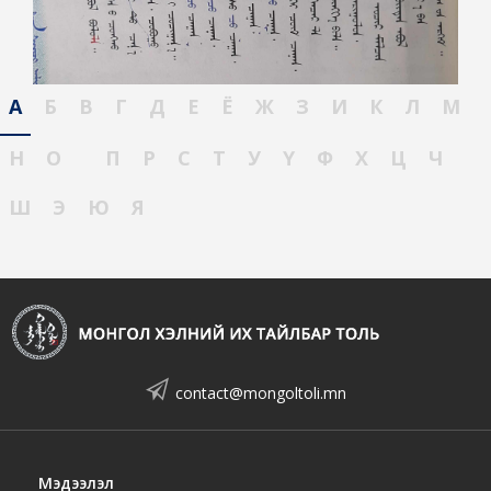
А
Б
В
Г
Д
Е
Ё
Ж
З
И
К
Л
М
Н
О
П
Р
С
Т
У
Ү
Ф
Х
Ц
Ч
Ш
Э
Ю
Я
contact@mongoltoli.mn
Мэдээлэл