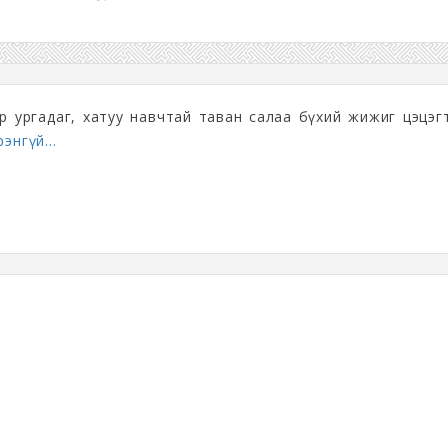
гөөр ургадаг, хатуу навчтай таван салаа бүхий жижиг цэцэг
энгүй...