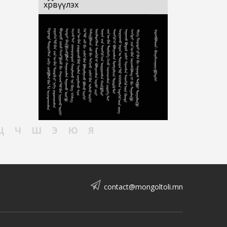
хөрвүүлэх
Ц
Ч
Ш
Э
Ю
Я
contact@mongoltoli.mn