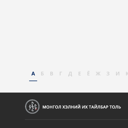
А
Б
В
Г
Д
Е
Ё
Ж
З
И