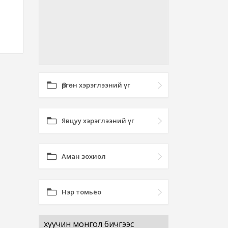
Өргөн хэрэглээний үг
Явцуу хэрэглээний үг
Аман зохиол
Нэр томьёо
хуучин монгол бичгээс