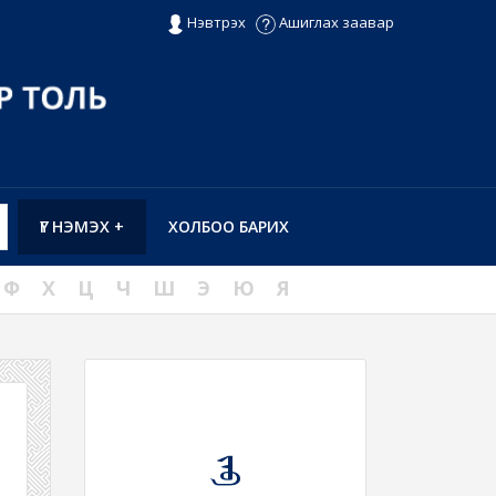
Нэвтрэх
Ашиглах заавар
ҮГ НЭМЭХ +
ХОЛБОО БАРИХ
Ф
Х
Ц
Ч
Ш
Э
Ю
Я
ᠵᠠᠪ