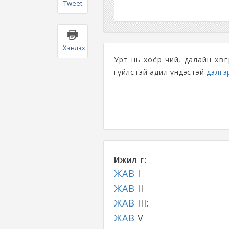
Tweet
Хэвлэх
Урт нь хоёр чий, далайн хөвөө
гүйлстэй адил үндэстэй
дэлгэр
Ижил үг:
ЖАВ
I
ЖАВ
II
ЖАВ
III:
ЖАВ
V