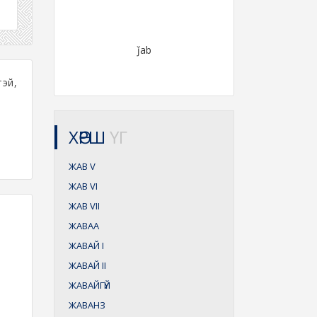
ǰab
тэй,
ХӨРШ
ҮГ
ЖАВ
V
ЖАВ
VI
ЖАВ
VII
ЖАВАА
ЖАВАЙ
I
ЖАВАЙ
II
ЖАВАЙГҮЙ
ЖАВАНЗ