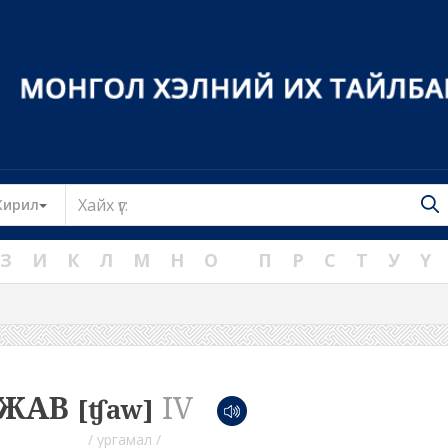
Toggle Dropdown
Кирил
З
И
К
Л
М
Н
О
П
Р
С
Т
У
Ү
ЖАВ
IV
[ʧaw]
/ ургамал /