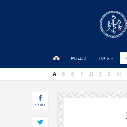
МЭДЭЭ
ТОЛЬ
А
Б
В
Г
Д
Е
Ё
Ж
Share