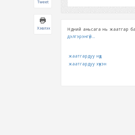
Tweet
Хэвлэх
Нүдний аньсага нь жаатгар б
дэлгэрэнгүй...
жаатгардуу нүд
жаатгардуу хүүхэн