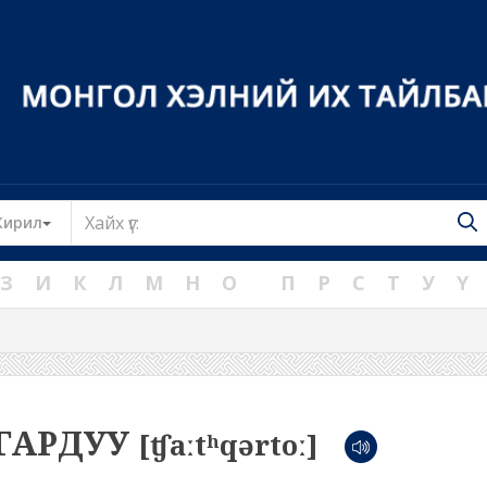
Toggle Dropdown
Кирил
З
И
К
Л
М
Н
О
П
Р
С
Т
У
Ү
ГАРДУУ
[ʧaːtʰqərtoː]