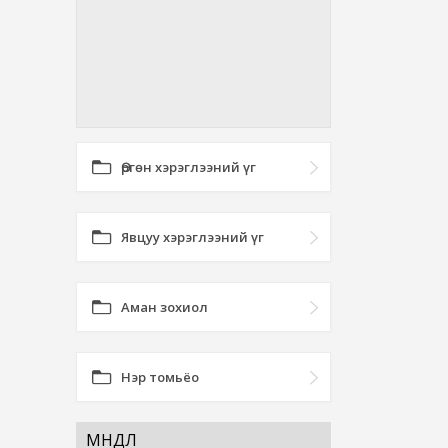
Өргөн хэрэглээний үг
Явцуу хэрэглээний үг
Аман зохиол
Нэр томьёо
МӨНДӨЛ