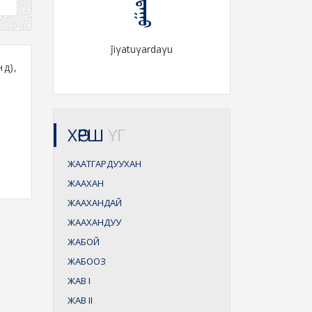
ǰiγatuγardaγu
үд),
ХӨРШ
ҮГ
ЖААТГАРДУУХАН
ЖААХАН
ЖААХАНДАЙ
ЖААХАНДУУ
ЖАБОЙ
ЖАБООЗ
ЖАВ
I
ЖАВ
II