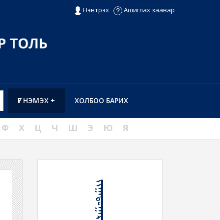
Нэвтрэх
Ашиглах заавар
ҮГ НЭМЭХ +
ХОЛБОО БАРИХ
Ф
Х
Ц
Ч
Ш
Э
Ю
Я
ᠵᠢᠭᠠᠲᠤᠭᠠᠷᠳᠠᠭᠤ