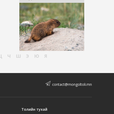
Ц
Ч
Ш
Э
Ю
Я
contact@mongoltoli.mn
Толийн тухай