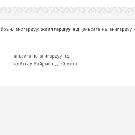
айрын, анигардуу:
жаатгардуу нүд
(аньсага нь анигардуу н
аньсага нь анигардуу нүд
жийтгар байрын нүдтэй хүүхэн