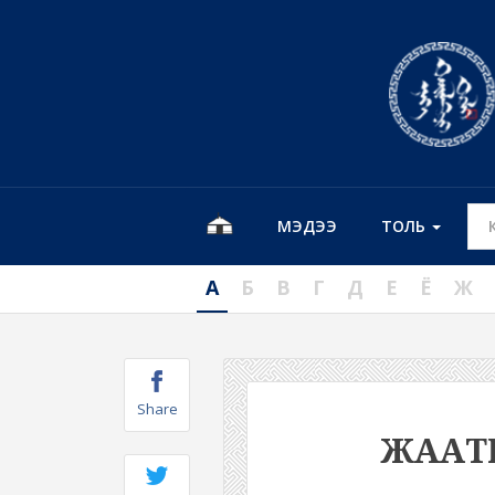
МЭДЭЭ
ТОЛЬ
А
Б
В
Г
Д
Е
Ё
Ж
Share
ЖААТ