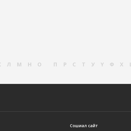
К
Л
М
Н
О
П
Р
С
Т
У
Ү
Ф
Х
Сошиал сайт