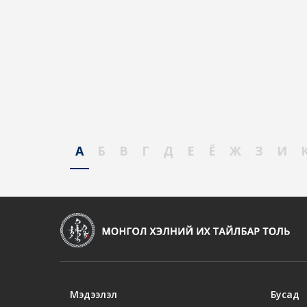
А
Б
В
Г
Д
Е
Ё
Ж
З
И
Мэдээлэл
Бусад