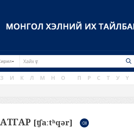
Toggle Dropdown
Кирил
З
И
К
Л
М
Н
О
П
Р
С
Т
У
Ү
АТГАР
[ʧaːtʰqər]