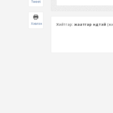
Tweet
Хэвлэх
Жийтгар:
жаатгар нүдтэй
(жи