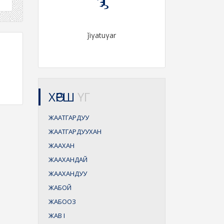
ǰiγatuγar
ХӨРШ
ҮГ
ЖААТГАРДУУ
ЖААТГАРДУУХАН
ЖААХАН
ЖААХАНДАЙ
ЖААХАНДУУ
ЖАБОЙ
ЖАБООЗ
ЖАВ
I