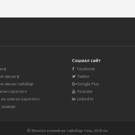
Сошиал сайт
н үг
Facebook
их авсан үг
Twitter
 их авсан тайлбар
Google Plus
мсэн хэрэглэгч
Youtube
 их нэмсэн хэрэглэгч
Linked In
 заавар
© Монгол хэлний их тайлбар толь 2016 он