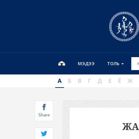
МЭДЭЭ
ТОЛЬ
А
Б
В
Г
Д
Е
Ё
Ж
Share
ЖА