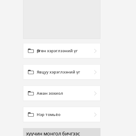
Өргөн хэрэглээний үг
Явцуу хэрэглээний үг
Аман зохиол
Нэр томьёо
хуучин монгол бичгээс