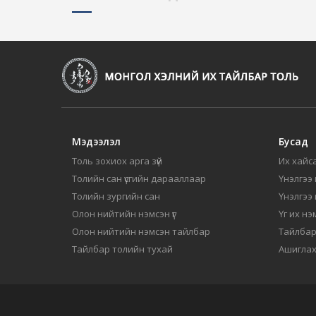
Мэдээлэл
Бусад
Толь зохиох арга зүй
Их хайса
Толийн сан үсгийн дарааллаар
Үнэлгээ 
Толийн зургийн сан
Үнэлгээ
Олон нийтийн нэмсэн үг
Үг их нэ
Олон нийтийн нэмсэн тайлбар
Тайлбар
Тайлбар толийн тухай
Ашиглах