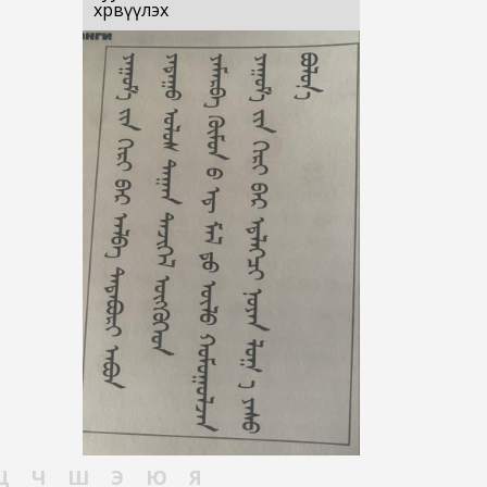
хөрвүүлэх
Ц
Ч
Ш
Э
Ю
Я