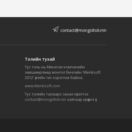
contact@mongoltoli.mn
Толийн тухай
Тус толь нь Мөнхгал компанийн
зөвшөөрлөөр монгол бичгийн 'Menksoft
2012' үсгийн тиг хэрэглэж байна.
www.Menksoft.com
Тус толийн талаарх санал хүсэлтээ
contact@mongoltoli.mn
хаягаар ирүүлнэ үү.