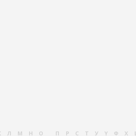
К
Л
М
Н
О
П
Р
С
Т
У
Ү
Ф
Х