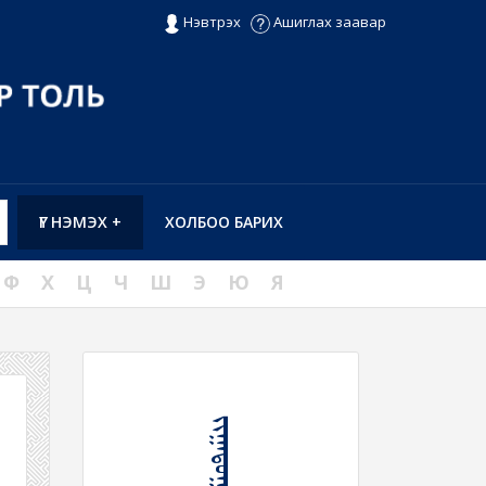
Нэвтрэх
Ашиглах заавар
ҮГ НЭМЭХ +
ХОЛБОО БАРИХ
Ф
Х
Ц
Ч
Ш
Э
Ю
Я
ᠵᠢᠭᠠᠲᠤᠭᠠᠷ