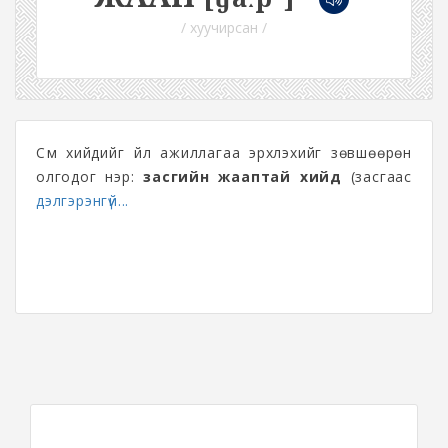
/ хуучирсан /
Сүм хийдийг үйл ажиллагаа эрхлэхийг зөвшөөрөн
олгодог нэр:
засгийн жааптай хийд
(засгаас
дэлгэрэнгүй...