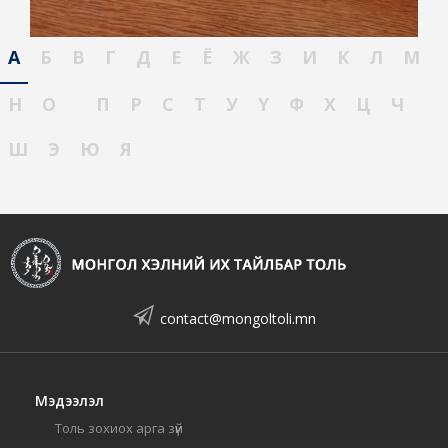
А
Б
В
Г
Д
Е
Ё
Ж
З
И
К
Л
М
Н
О
П
Р
С
Т
У
Ү
Ф
Х
Ц
Ч
Ш
Э
Ю
Я
contact@mongoltoli.mn
Мэдээлэл
Толь зохиох арга зүй