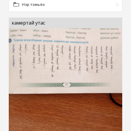
Нэр томьёо
камертай утас