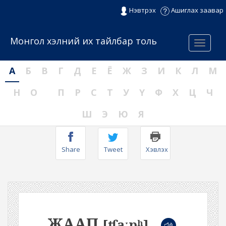
Нэвтрэх
Ашиглах заавар
Монгол хэлний их тайлбар толь
Menu
А
Б
В
Г
Д
Е
Ё
Ж
З
И
К
Л
М
Н
О
П
Р
С
Т
У
Ү
Ф
Х
Ц
Ч
Ш
Э
Ю
Я
Share
Tweet
Хэвлэх
ЖААП
[ʧaːpʰ]