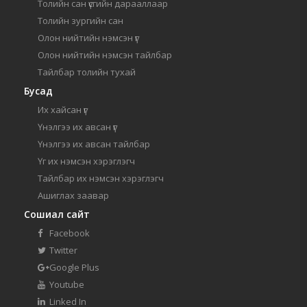
Толийн сан үсгийн дарааллаар
Толийн зургийн сан
Олон нийтийн нэмсэн үг
Олон нийтийн нэмсэн тайлбар
Тайлбар толийн тухай
Бусад
Их хайсан үг
Үнэлгээ их авсан үг
Үнэлгээ их авсан тайлбар
Үг их нэмсэн хэрэглэгч
Тайлбар их нэмсэн хэрэглэгч
Ашиглах заавар
Сошиал сайт
Facebook
Twitter
Google Plus
Youtube
Linked In