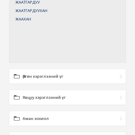
ЖААТГАРДУУ
ЖААТГАРДУУХАН
ЖААХАН
Өргөн хэрэглээний үг
Явцуу хэрэглээний үг
Аман зохиол