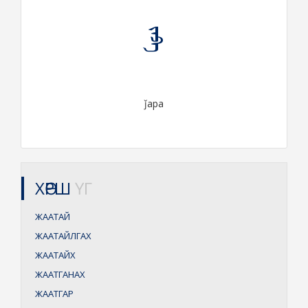
ᠵᠠᠫᠠ
ǰapa
ХӨРШ
ҮГ
ЖААТАЙ
ЖААТАЙЛГАХ
ЖААТАЙХ
ЖААТГАНАХ
ЖААТГАР