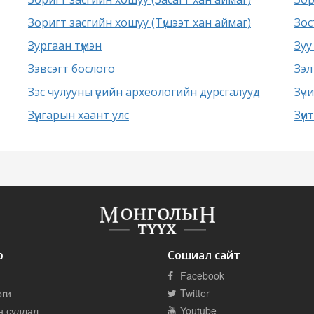
Зоригт засгийн хошуу (Түшээт хан аймаг)
Зос
Зургаан түмэн
Зуу
Зэвсэгт бослого
Зэл
Зэс чулууны үеийн археологийн дурсгалууд
Зүчи
Зүүнгарын хаант улс
Зүүн
р
Сошиал сайт
Facebook
оги
Twitter
н судлал
Youtube