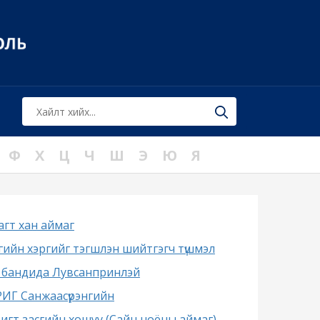
Ф
Х
Ц
Ч
Ш
Э
Ю
Я
агт хан аймаг
гийн хэргийг тэгшлэн шийтгэгч түшмэл
 бандида Лувсанпринлэй
ИГ Санжаасүрэнгийн
игт засгийн хошуу (Сайн ноёны аймаг)