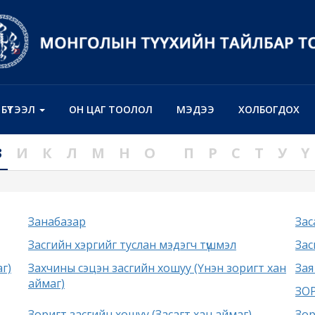
Н БҮТЭЭЛ
ОН ЦАГ ТООЛОЛ
МЭДЭЭ
ХОЛБОГДОХ
З
И
К
Л
М
Н
О
П
Р
С
Т
У
Ү
Занабазар
Зас
Засгийн хэргийг туслан мэдэгч түшмэл
Зас
г)
Захчины сэцэн засгийн хошуу (Үнэн зоригт хан
Зая
аймаг)
ЗОР
Зоригт засгийн хошуу (Засагт хан аймаг)
Зор