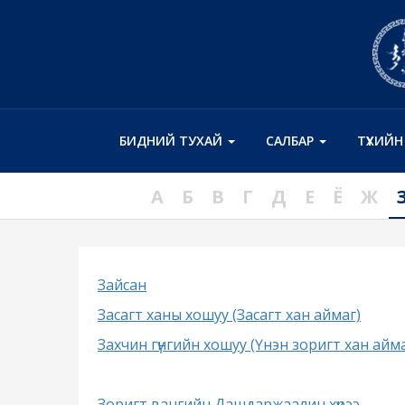
БИДНИЙ ТУХАЙ
САЛБАР
ТҮҮХИЙ
А
Б
В
Г
Д
Е
Ё
Ж
Зайсан
Засагт ханы хошуу (Засагт хан аймаг)
Захчин гүнгийн хошуу (Үнэн зоригт хан айма
Зоригт вангийн Дашдаржаалин хүрээ