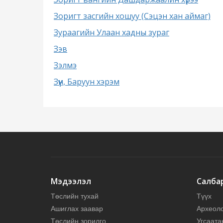
Зоригт засгийн хошуу (Сэцэн хан аймаг)
Зураагийн Улаан хадны зураг
Зэв
Зэлмэ
Зүүн, Баруун хэрэм
Мэдээлэл
Салба
Төслийн тухай
Түүх
Ашиглах заавар
Археол
Төслийн зорилго
Угсаата