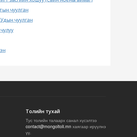
тын чуулган
 Удын чуулган
 чулуу
тэн
Толийн тухай
Тус толийн талаарх санал хүсэлтээ
contact@mongoltoli.mn
хаягаар ирүүлнэ
үү.