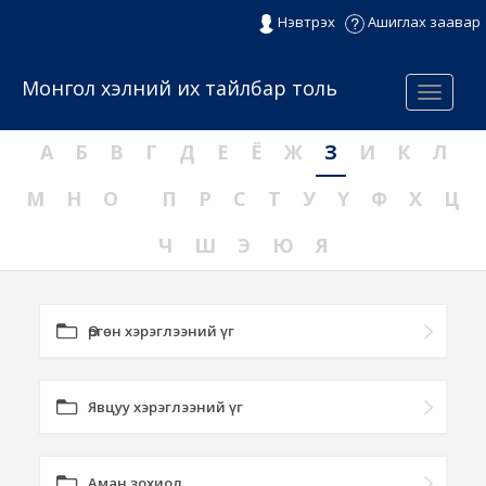
Нэвтрэх
Ашиглах заавар
Монгол хэлний их тайлбар толь
Menu
А
Б
В
Г
Д
Е
Ё
Ж
З
И
К
Л
М
Н
О
П
Р
С
Т
У
Ү
Ф
Х
Ц
Ч
Ш
Э
Ю
Я
Өргөн хэрэглээний үг
Явцуу хэрэглээний үг
Аман зохиол