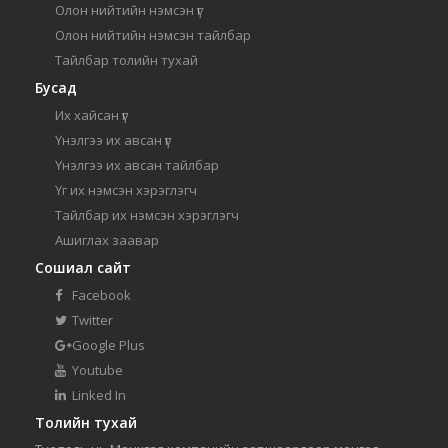
Олон нийтийн нэмсэн үг
Олон нийтийн нэмсэн тайлбар
Тайлбар толийн тухай
Бусад
Их хайсан үг
Үнэлгээ их авсан үг
Үнэлгээ их авсан тайлбар
Үг их нэмсэн хэрэглэгч
Тайлбар их нэмсэн хэрэглэгч
Ашиглах заавар
Сошиал сайт
Facebook
Twitter
Google Plus
Youtube
Linked In
Толийн тухай