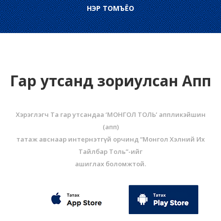
НЭР ТОМЪЁО
Гар утсанд зориулсан Апп
Хэрэглэгч Та гар утсандаа ‘МОНГОЛ ТОЛЬ’ аппликэйшин
(aпп)
татаж авснаар интернэтгүй орчинд “Монгол Хэлний Их
Тайлбар Толь”-ийг
ашиглах боломжтой.