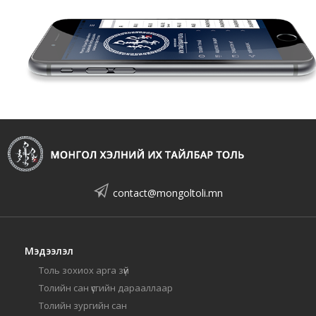
contact@mongoltoli.mn
Мэдээлэл
Толь зохиох арга зүй
Толийн сан үсгийн дарааллаар
Толийн зургийн сан