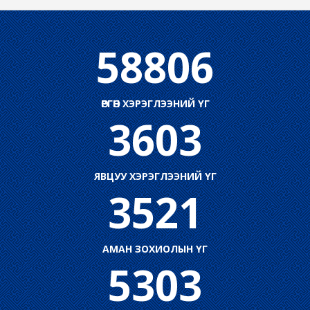
58806
ӨРГӨН ХЭРЭГЛЭЭНИЙ ҮГ
3603
ЯВЦУУ ХЭРЭГЛЭЭНИЙ ҮГ
3521
АМАН ЗОХИОЛЫН ҮГ
5303