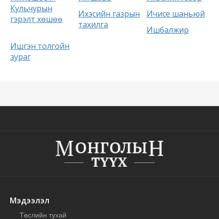
Кульчурын
Ихэсийн газрын
Ичисе шаньюй
гэрэлт хөшөө
тахилга
Ишбалжир
Ишгэн толгойн
зураг
Мэдээлэл
Төслийн тухай