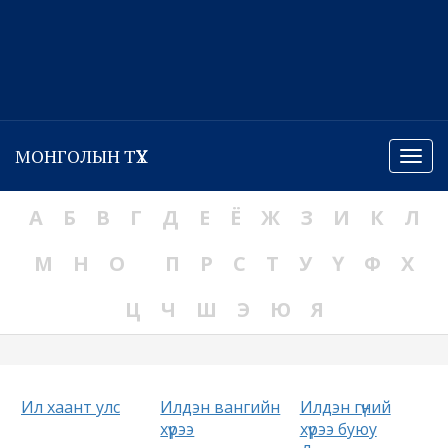
МОНГОЛЫН ТҮҮХ
Menu
А
Б
В
Г
Д
Е
Ё
Ж
З
И
К
Л
М
Н
О
П
Р
С
Т
У
Ү
Ф
Х
Ц
Ч
Ш
Э
Ю
Я
Ил хаант улс
Илдэн вангийн
Илдэн гүний
хүрээ
хүрээ буюу