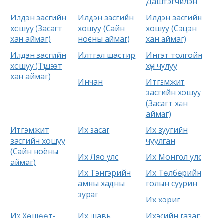
Даштэгчилэн
Илдэн засгийн
Илдэн засгийн
Илдэн засгийн
хошуу (Засагт
хошуу (Сайн
хошуу (Сэцэн
хан аймаг)
ноёны аймаг)
хан аймаг)
Илдэн засгийн
Илтгэл шастир
Ингэт толгойн
хошуу (Түшээт
хүн чулуу
хан аймаг)
Инчан
Итгэмжит
засгийн хошуу
(Засагт хан
аймаг)
Итгэмжит
Их засаг
Их зуугийн
засгийн хошуу
чуулган
(Сайн ноёны
Их Ляо улс
Их Монгол улс
аймаг)
Их Тэнгэрийн
Их Төлбөрийн
амны хадны
голын суурин
зураг
Их хориг
Их Хөшөөт-
Их шавь
Ихэсийн газар