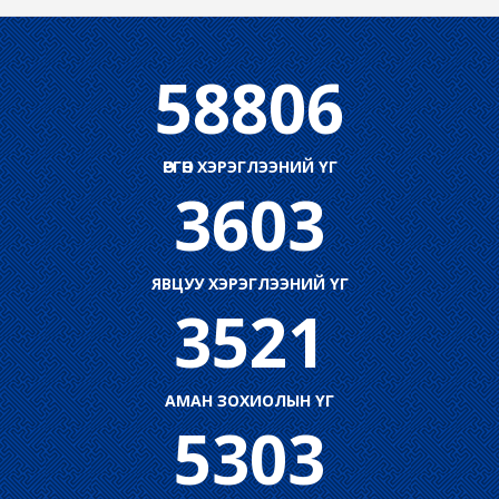
58806
ӨРГӨН ХЭРЭГЛЭЭНИЙ ҮГ
3603
ЯВЦУУ ХЭРЭГЛЭЭНИЙ ҮГ
3521
АМАН ЗОХИОЛЫН ҮГ
5303