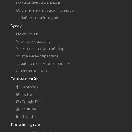
Олон нийтийн нэмсэн үг
Олон нийтийн нэмсэн тайлбар
Тайлбар толийн тухай
Бусад
Их хайсан үг
Үнэлгээ их авсан үг
Үнэлгээ их авсан тайлбар
Үг их нэмсэн хэрэглэгч
Тайлбар их нэмсэн хэрэглэгч
Ашиглах заавар
Сошиал сайт
Facebook
Twitter
Google Plus
Youtube
Linked In
Толийн тухай