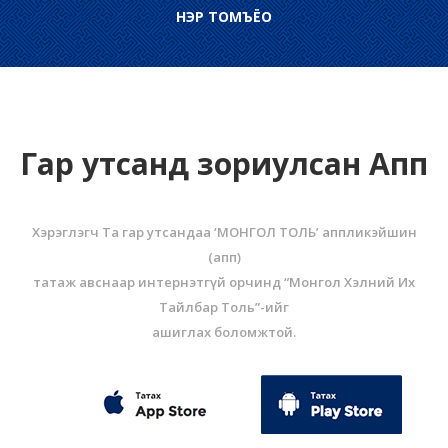
НЭР ТОМЪЁО
Гар утсанд зориулсан Апп
Хэрэглэгч Та гар утсандаа ‘МОНГОЛ ТОЛЬ’ аппликэйшин
(aпп)
татаж авснаар интернэтгүй орчинд “Монгол Хэлний Их
Тайлбар Толь”-ийг
ашиглах боломжтой.