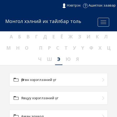
Нэвтрэх
Ашиглах заавар
Монгол хэлний их тайлбар толь
Menu
А
Б
В
Г
Д
Е
Ё
Ж
З
И
К
Л
М
Н
О
П
Р
С
Т
У
Ү
Ф
Х
Ц
Ч
Ш
Э
Ю
Я
Өргөн хэрэглээний үг
Явцуу хэрэглээний үг
Аман зохиол