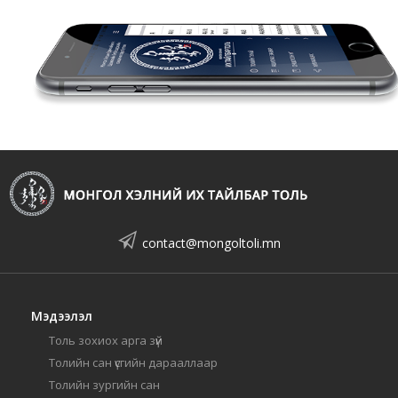
contact@mongoltoli.mn
Мэдээлэл
Толь зохиох арга зүй
Толийн сан үсгийн дарааллаар
Толийн зургийн сан