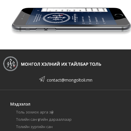
contact@mongoltoli.mn
Мэдээлэл
Толь зохиох арга зүй
Толийн сан үсгийн дарааллаар
Толийн зургийн сан