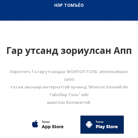
НЭР ТОМЪЁО
Гар утсанд зориулсан Апп
Хэрэглэгч Та гар утсандаа ‘МОНГОЛ ТОЛЬ’ аппликэйшин
(aпп)
татаж авснаар интернэтгүй орчинд “Монгол Хэлний Их
Тайлбар Толь”-ийг
ашиглах боломжтой.