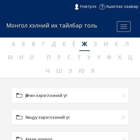
Нэвтрэх
Ашиглах заавар
Монгол хэлний их тайлбар толь
Menu
А
Б
В
Г
Д
Е
Ё
Ж
З
И
К
Л
М
Н
О
П
Р
С
Т
У
Ү
Ф
Х
Ц
Ч
Ш
Э
Ю
Я
Өргөн хэрэглээний үг
Явцуу хэрэглээний үг
Аман зохиол