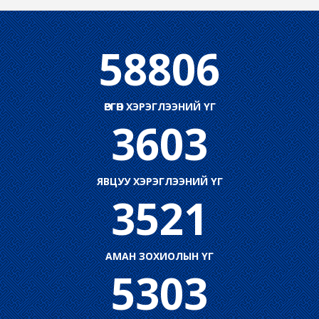
58806
ӨРГӨН ХЭРЭГЛЭЭНИЙ ҮГ
3603
ЯВЦУУ ХЭРЭГЛЭЭНИЙ ҮГ
3521
АМАН ЗОХИОЛЫН ҮГ
5303