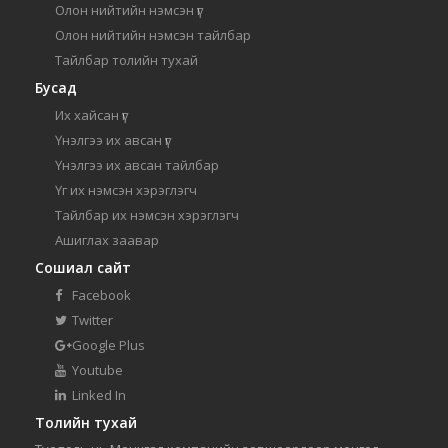
Олон нийтийн нэмсэн үг
Олон нийтийн нэмсэн тайлбар
Тайлбар толийн тухай
Бусад
Их хайсан үг
Үнэлгээ их авсан үг
Үнэлгээ их авсан тайлбар
Үг их нэмсэн хэрэглэгч
Тайлбар их нэмсэн хэрэглэгч
Ашиглах заавар
Сошиал сайт
Facebook
Twitter
Google Plus
Youtube
Linked In
Толийн тухай