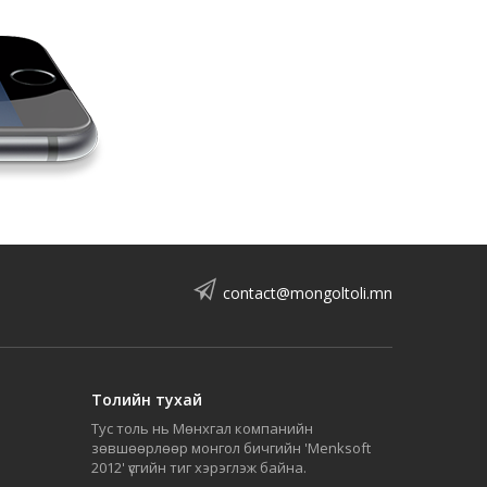
contact@mongoltoli.mn
Толийн тухай
Тус толь нь Мөнхгал компанийн
зөвшөөрлөөр монгол бичгийн 'Menksoft
2012' үсгийн тиг хэрэглэж байна.