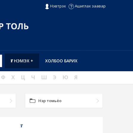
Нэвтрэх
Ашиглах заавар
ҮГ НЭМЭХ +
ХОЛБОО БАРИХ
Ф
Х
Ц
Ч
Ш
Э
Ю
Я
Нэр томьёо
ҮГ