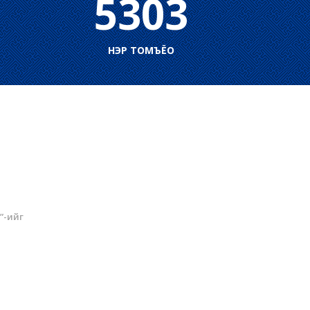
5303
НЭР ТОМЪЁО
”-ийг