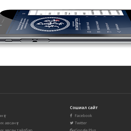
Сошиал сайт
н үг
Facebook
их авсан үг
Twitter
 их авсан тайлбар
Google Plus