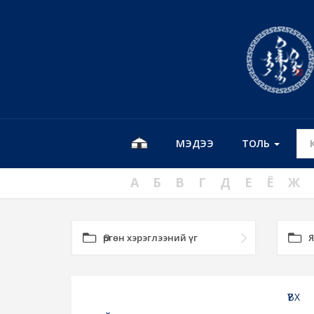
МЭДЭЭ
ТОЛЬ
А
Б
В
Г
Д
Е
Ё
Ж
Өргөн хэрэглээний үг
Я
ҮВХ