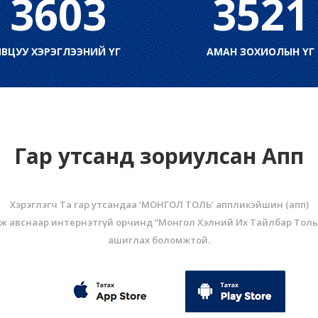
3603
3521
ЯВЦУУ ХЭРЭГЛЭЭНИЙ ҮГ
АМАН ЗОХИОЛЫН ҮГ
Гар утсанд зориулсан Апп
Хэрэглэгч Та гар утсандаа ‘МОНГОЛ ТОЛЬ’ аппликэйшин (aпп)
ж авснаар интернэтгүй орчинд “Монгол Хэлний Их Тайлбар Толь
ашиглах боломжтой.