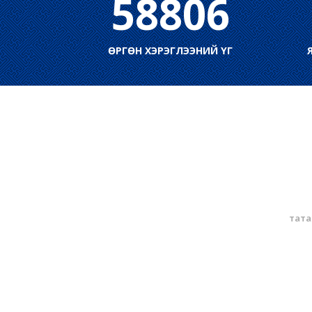
58806
ӨРГӨН ХЭРЭГЛЭЭНИЙ ҮГ
тата