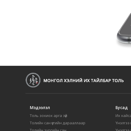
Мэдээлэл
Бусад
Толь зохиох арга зүй
Их хайса
Толийн сан үсгийн дарааллаар
Үнэлгээ 
Толийн зургийн сан
Үнэлгээ