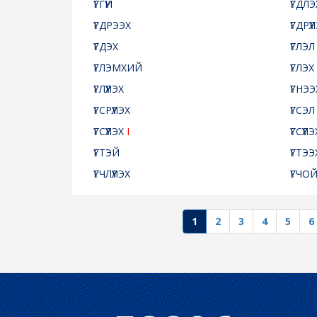
ҮГГҮЙ
ҮГДЛЭ
ҮГДРЭЭХ
ҮГДРҮҮ
ҮГДЭХ
ҮГЛЭ
ҮГЛЭМХИЙ
ҮГЛЭХ
ҮГЛҮҮЛЭХ
ҮГНЭЭ
ҮГСРҮҮЛЭХ
ҮГСЭЛ
ҮГСҮҮЛЭХ
I
ҮГСҮҮЛ
ҮГТЭЙ
ҮГТЭЭ
ҮГЧЛҮҮЛЭХ
ҮГЧО
1
2
3
4
5
6