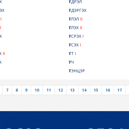
Х
ҮГДРЭЛ
ЛЭХ
ҮГДЭРГЭХ
Л
I
ҮГЛЭЛ
II
I
ҮГЛЭХ
II
Х
ҮГСРЭХ
I
ҮГСЭХ
I
ЭХ
II
ҮГТ
I
Х
ҮГЧ
Й
ҮГЭНЦЭР
7
8
9
10
11
12
13
14
15
16
17