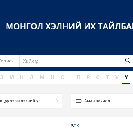
Toggle Dropdown
Кирил
З
И
К
Л
М
Н
О
П
Р
С
Т
У
Ү
вцуу хэрэглээний үг
Аман зохиол
ҮВЭХ