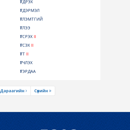
ҮГДРЭХ
ҮГДЭРМЭЛ
ҮГЛЭМТГИЙ
ҮГЛЭЭ
ҮГСРЭХ
II
ҮГСЭХ
II
ҮГТ
II
ҮГЧЛЭХ
ҮГЭРДАА
Дараагийн
Сүүлийн