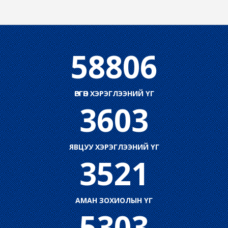
58806
ӨРГӨН ХЭРЭГЛЭЭНИЙ ҮГ
3603
ЯВЦУУ ХЭРЭГЛЭЭНИЙ ҮГ
3521
АМАН ЗОХИОЛЫН ҮГ
5303