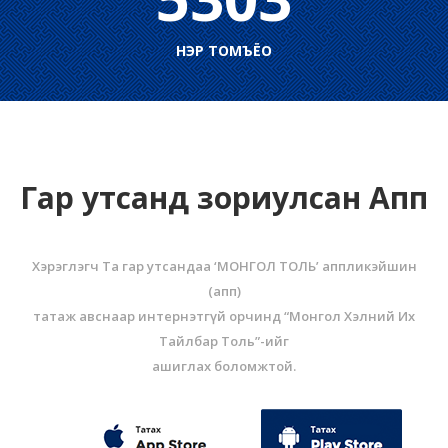
НЭР ТОМЪЁО
Гар утсанд зориулсан Апп
Хэрэглэгч Та гар утсандаа ‘МОНГОЛ ТОЛЬ’ аппликэйшин
(aпп)
татаж авснаар интернэтгүй орчинд “Монгол Хэлний Их
Тайлбар Толь”-ийг
ашиглах боломжтой.