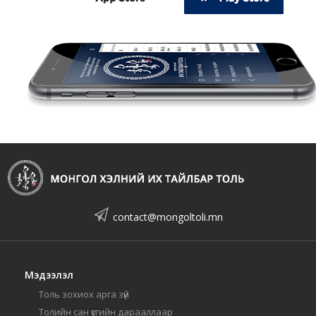
contact@mongoltoli.mn
Мэдээлэл
Толь зохиох арга зүй
Толийн сан үсгийн дарааллаар