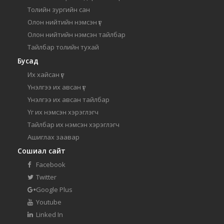
Толийн зургийн сан
Олон нийтийн нэмсэн үг
Олон нийтийн нэмсэн тайлбар
Тайлбар толийн тухай
Бусад
Их хайсан үг
Үнэлгээ их авсан үг
Үнэлгээ их авсан тайлбар
Үг их нэмсэн хэрэглэгч
Тайлбар их нэмсэн хэрэглэгч
Ашиглах заавар
Сошиал сайт
Facebook
Twitter
Google Plus
Youtube
Linked In