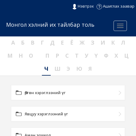
Нэвтрэх
Ашиглах заавар
Монгол хэлний их тайлбар толь
Menu
А
Б
В
Г
Д
Е
Ё
Ж
З
И
К
Л
М
Н
О
П
Р
С
Т
У
Ү
Ф
Х
Ц
Ч
Ш
Э
Ю
Я
Өргөн хэрэглээний үг
Явцуу хэрэглээний үг
Аман зохиол