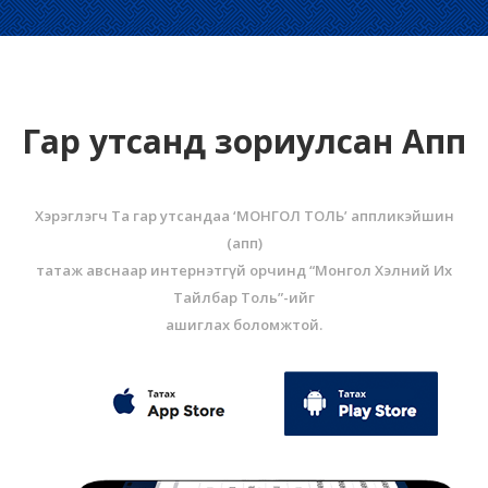
Гар утсанд зориулсан Апп
Хэрэглэгч Та гар утсандаа ‘МОНГОЛ ТОЛЬ’ аппликэйшин
(aпп)
татаж авснаар интернэтгүй орчинд “Монгол Хэлний Их
Тайлбар Толь”-ийг
ашиглах боломжтой.