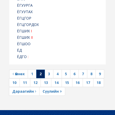
ЁГУУРГА
ЁГУУТАХ
ЁГЦГОР
ЁГЦГОРДОХ
ЁГШИХ
I
ЁГШИХ
II
ЁГШОО
ЁД
ЁДГО
:
Өмнөх
1
2
3
4
5
6
7
8
9
10
11
12
13
14
15
16
17
18
Дараагийн
Сүүлийн