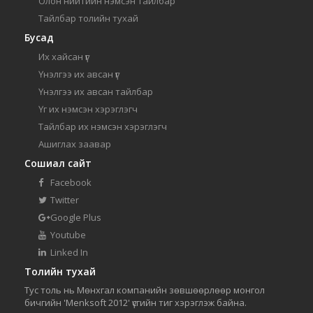
Олон нийтийн нэмсэн тайлбар
Тайлбар толийн тухай
Бусад
Их хайсан үг
Үнэлгээ их авсан үг
Үнэлгээ их авсан тайлбар
Үг их нэмсэн хэрэглэгч
Тайлбар их нэмсэн хэрэглэгч
Ашиглах заавар
Сошиал сайт
Facebook
Twitter
Google Plus
Youtube
Linked In
Толийн тухай
Тус толь нь Мөнхгал компанийн зөвшөөрлөөр монгол
бичгийн 'Menksoft 2012' үсгийн тиг хэрэглэж байна.