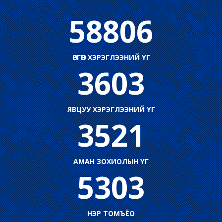
58806
ӨРГӨН ХЭРЭГЛЭЭНИЙ ҮГ
3603
ЯВЦУУ ХЭРЭГЛЭЭНИЙ ҮГ
3521
АМАН ЗОХИОЛЫН ҮГ
5303
НЭР ТОМЪЁО