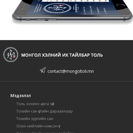
contact@mongoltoli.mn
Мэдээлэл
Толь зохиох арга зүй
Толийн сан үсгийн дарааллаар
Толийн зургийн сан
Олон нийтийн нэмсэн үг