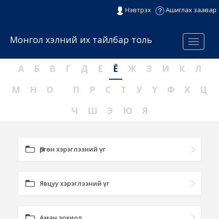
Нэвтрэх
Ашиглах заавар
Монгол хэлний их тайлбар толь
Menu
А
Б
В
Г
Д
Е
Ё
Ж
З
И
К
Л
М
Н
О
П
Р
С
Т
У
Ү
Ф
Х
Ц
Ч
Ш
Э
Ю
Я
Өргөн хэрэглээний үг
Явцуу хэрэглээний үг
Аман зохиол