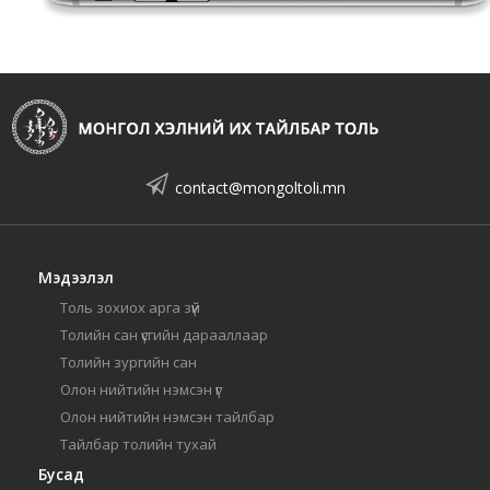
contact@mongoltoli.mn
Мэдээлэл
Толь зохиох арга зүй
Толийн сан үсгийн дарааллаар
Толийн зургийн сан
Олон нийтийн нэмсэн үг
Олон нийтийн нэмсэн тайлбар
Тайлбар толийн тухай
Бусад