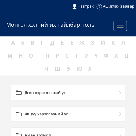
Нэвтрэх
Ашиглах заавар
Монгол хэлний их тайлбар толь
Menu
А
Б
В
Г
Д
Е
Ё
Ж
З
И
К
Л
М
Н
О
П
Р
С
Т
У
Ү
Ф
Х
Ц
Ч
Ш
Э
Ю
Я
Өргөн хэрэглээний үг
Явцуу хэрэглээний үг
Аман зохиол