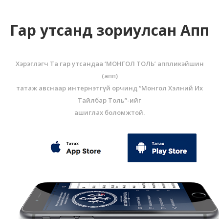
Гар утсанд зориулсан Апп
Хэрэглэгч Та гар утсандаа ‘МОНГОЛ ТОЛЬ’ аппликэйшин
(aпп)
татаж авснаар интернэтгүй орчинд “Монгол Хэлний Их
Тайлбар Толь”-ийг
ашиглах боломжтой.