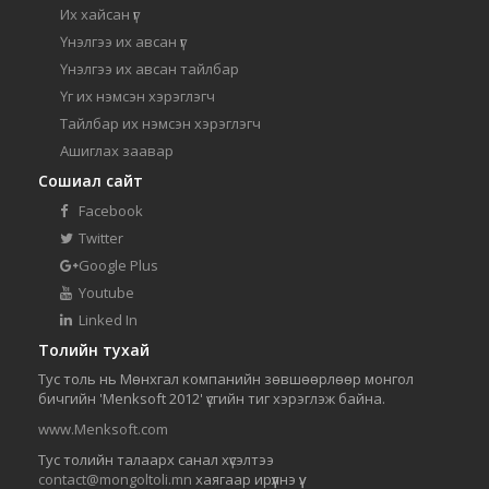
Их хайсан үг
Үнэлгээ их авсан үг
Үнэлгээ их авсан тайлбар
Үг их нэмсэн хэрэглэгч
Тайлбар их нэмсэн хэрэглэгч
Ашиглах заавар
Сошиал сайт
Facebook
Twitter
Google Plus
Youtube
Linked In
Толийн тухай
Тус толь нь Мөнхгал компанийн зөвшөөрлөөр монгол
бичгийн 'Menksoft 2012' үсгийн тиг хэрэглэж байна.
www.Menksoft.com
Тус толийн талаарх санал хүсэлтээ
contact@mongoltoli.mn
хаягаар ирүүлнэ үү.