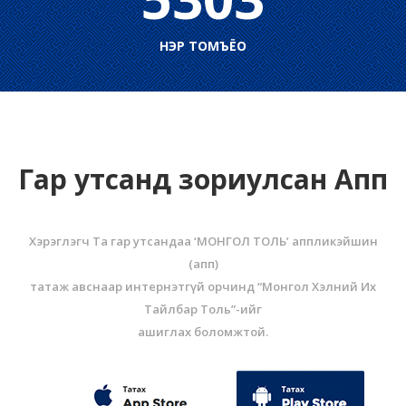
НЭР ТОМЪЁО
Гар утсанд зориулсан Апп
Хэрэглэгч Та гар утсандаа ‘МОНГОЛ ТОЛЬ’ аппликэйшин
(aпп)
татаж авснаар интернэтгүй орчинд “Монгол Хэлний Их
Тайлбар Толь”-ийг
ашиглах боломжтой.