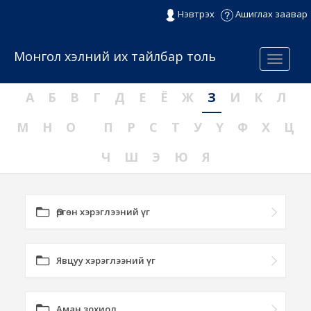
Нэвтрэх
Ашиглах заавар
Монгол хэлний их тайлбар толь
Menu
А
Б
В
Г
Д
Е
Ё
Ж
З
И
К
Л
М
Н
О
П
Р
С
Т
У
Ү
Ф
Х
Ц
Ч
Ш
Э
Ю
Я
Өргөн хэрэглээний үг
Явцуу хэрэглээний үг
Аман зохиол