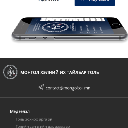
contact@mongoltoli.mn
Мэдээлэл
Толь зохиох арга зүй
Толийн сан үсгийн дарааллаар