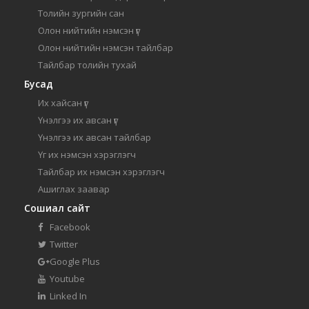
Толийн зургийн сан
Олон нийтийн нэмсэн үг
Олон нийтийн нэмсэн тайлбар
Тайлбар толийн тухай
Бусад
Их хайсан үг
Үнэлгээ их авсан үг
Үнэлгээ их авсан тайлбар
Үг их нэмсэн хэрэглэгч
Тайлбар их нэмсэн хэрэглэгч
Ашиглах заавар
Сошиал сайт
Facebook
Twitter
Google Plus
Youtube
Linked In