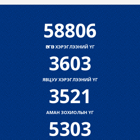
58806
ӨРГӨН ХЭРЭГЛЭЭНИЙ ҮГ
3603
ЯВЦУУ ХЭРЭГЛЭЭНИЙ ҮГ
3521
АМАН ЗОХИОЛЫН ҮГ
5303