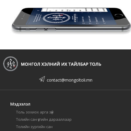
contact@mongoltoli.mn
Мэдээлэл
Толь зохиох арга зүй
Толийн сан үсгийн дарааллаар
Толийн зургийн сан