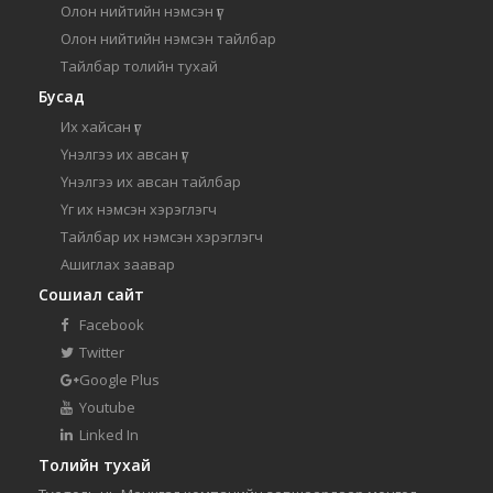
Олон нийтийн нэмсэн үг
Олон нийтийн нэмсэн тайлбар
Тайлбар толийн тухай
Бусад
Их хайсан үг
Үнэлгээ их авсан үг
Үнэлгээ их авсан тайлбар
Үг их нэмсэн хэрэглэгч
Тайлбар их нэмсэн хэрэглэгч
Ашиглах заавар
Сошиал сайт
Facebook
Twitter
Google Plus
Youtube
Linked In
Толийн тухай