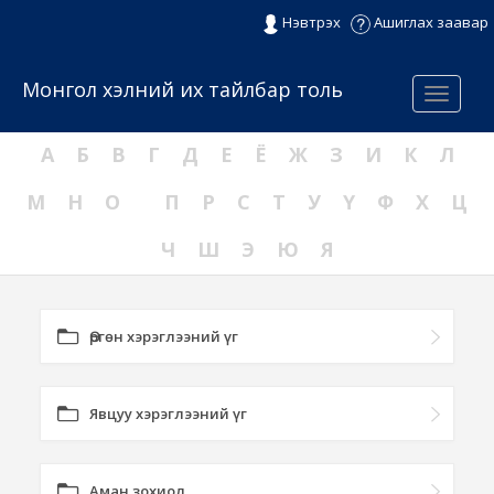
Нэвтрэх
Ашиглах заавар
Монгол хэлний их тайлбар толь
Menu
А
Б
В
Г
Д
Е
Ё
Ж
З
И
К
Л
М
Н
О
П
Р
С
Т
У
Ү
Ф
Х
Ц
Ч
Ш
Э
Ю
Я
Өргөн хэрэглээний үг
Явцуу хэрэглээний үг
Аман зохиол