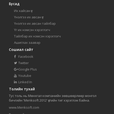
Бусад
Их хайсан үг
Үнэлгээ их авсан үг
Үнэлгээ их авсан тайлбар
Үг их нэмсэн хэрэглэгч
Тайлбар их нэмсэн хэрэглэгч
Ашиглах заавар
Сошиал сайт
Facebook
Twitter
Google Plus
Youtube
Linked In
Толийн тухай
Тус толь нь Мөнхгал компанийн зөвшөөрлөөр монгол
бичгийн 'Menksoft 2012' үсгийн тиг хэрэглэж байна.
www.Menksoft.com