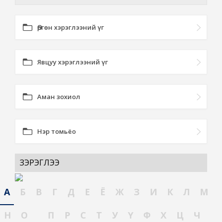
Өргөн хэрэглээний үг
Явцуу хэрэглээний үг
Аман зохиол
Нэр томьёо
ЗЭРЭГЛЭЭ
А
Б
В
Г
Д
Е
Ё
Ж
З
И
К
Л
М
Н
О
П
Р
С
Т
У
Ү
Ф
Х
Ц
Ч