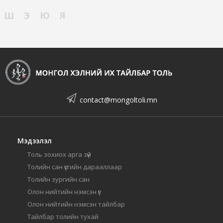
Ш
Э
Ю
Я
contact@mongoltoli.mn
Мэдээлэл
Толь зохиох арга зүй
Толийн сан үсгийн дарааллаар
Толийн зургийн сан
Олон нийтийн нэмсэн үг
Олон нийтийн нэмсэн тайлбар
Тайлбар толийн тухай