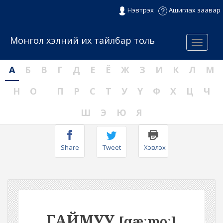
Нэвтрэх
Ашиглах заавар
Монгол хэлний их тайлбар толь
Menu
А
Б
В
Г
Д
Е
Ё
Ж
З
И
К
Л
М
Н
О
П
Р
С
Т
У
Ү
Ф
Х
Ц
Ч
Ш
Э
Ю
Я
Share
Tweet
Хэвлэх
ГАЙМУУ
[qæːmoː]