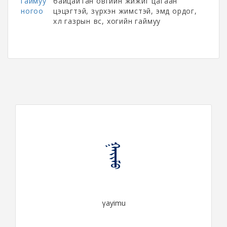
гаймуу
байцайтан овгийн жижиг цагаан
ногоо
цэцэгтэй, зүрхэн жимстэй, эмд ордог,
хөл газрын өвс, хогийн гаймуу
ᠭᠠᠶᠢᠮᠤ
γayimu