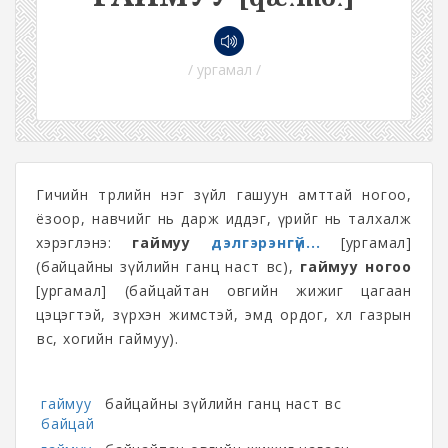
/ ургамал /
Гичийн төрлийн нэг зүйл гашуун амттай ногоо,
ёзоор, навчийг нь дарж иддэг, үрийг нь талхалж
хэрэглэнэ:
гаймуу
дэлгэрэнгүй...
[ургамал]
(байцайны зүйлийн ганц наст өвс),
гаймуу ногоо
[ургамал] (байцайтан овгийн жижиг цагаан
цэцэгтэй, зүрхэн жимстэй, эмд ордог, хөл газрын
өвс, хогийн гаймуу).
гаймуу
байцайны зүйлийн ганц наст өвс
байцай