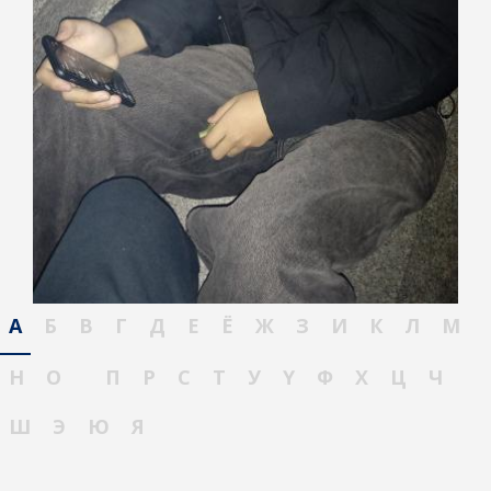
А
Б
В
Г
Д
Е
Ё
Ж
З
И
К
Л
М
Н
О
П
Р
С
Т
У
Ү
Ф
Х
Ц
Ч
Ш
Э
Ю
Я