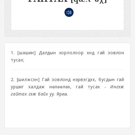
1. [шашин] Далдын хорлолоор хүнд гай зовлон
тусах;
2. [шилжсэн] Гай зовлонд нэрвэгдэх, бусдын гай
уршиг халдаж нөлөөлөх, гай тусах
- Ингэж
гайтах гэж байх уу.
Яриа.