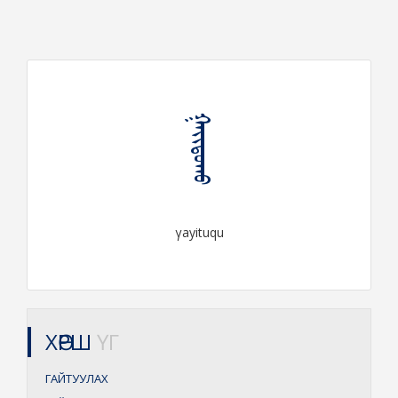
ᠭᠠᠶᠢᠲᠤᠬᠤ
γayituqu
ХӨРШ
ҮГ
ГАЙТУУЛАХ