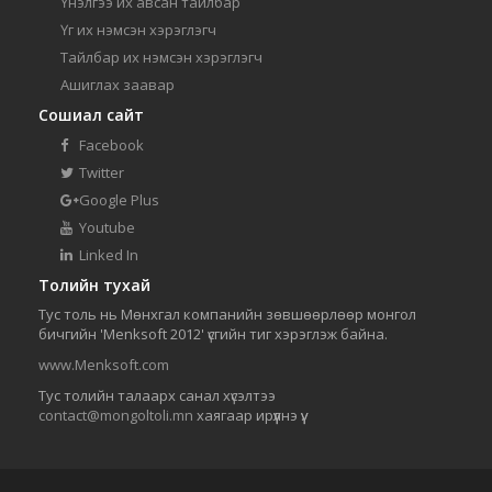
Үнэлгээ их авсан тайлбар
Үг их нэмсэн хэрэглэгч
Тайлбар их нэмсэн хэрэглэгч
Ашиглах заавар
Сошиал сайт
Facebook
Twitter
Google Plus
Youtube
Linked In
Толийн тухай
Тус толь нь Мөнхгал компанийн зөвшөөрлөөр монгол
бичгийн 'Menksoft 2012' үсгийн тиг хэрэглэж байна.
www.Menksoft.com
Тус толийн талаарх санал хүсэлтээ
contact@mongoltoli.mn
хаягаар ирүүлнэ үү.