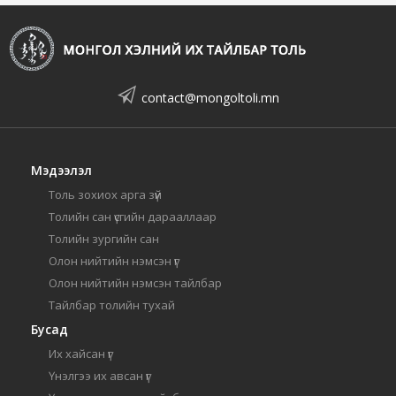
contact@mongoltoli.mn
Мэдээлэл
Толь зохиох арга зүй
Толийн сан үсгийн дарааллаар
Толийн зургийн сан
Олон нийтийн нэмсэн үг
Олон нийтийн нэмсэн тайлбар
Тайлбар толийн тухай
Бусад
Их хайсан үг
Үнэлгээ их авсан үг