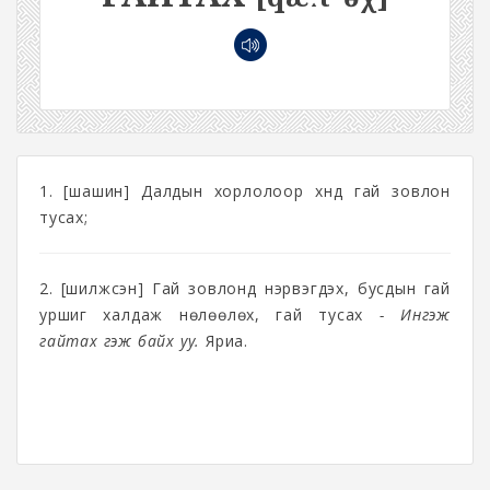
1. [шашин] Далдын хорлолоор хүнд гай зовлон
тусах;
2. [шилжсэн] Гай зовлонд нэрвэгдэх, бусдын гай
уршиг халдаж нөлөөлөх, гай тусах
- Ингэж
гайтах гэж байх уу.
Яриа.