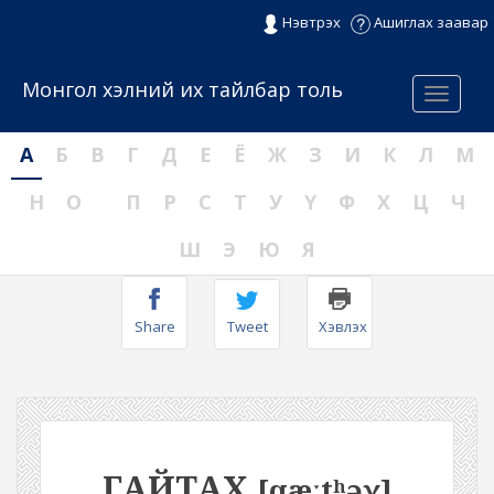
Нэвтрэх
Ашиглах заавар
Монгол хэлний их тайлбар толь
Menu
А
Б
В
Г
Д
Е
Ё
Ж
З
И
К
Л
М
Н
О
П
Р
С
Т
У
Ү
Ф
Х
Ц
Ч
Ш
Э
Ю
Я
Share
Tweet
Хэвлэх
ГАЙТАХ
[qæːtʰəχ]