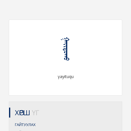
ᠭᠠᠶᠢᠲᠤᠬᠤ
γayituqu
ХӨРШ
ҮГ
ГАЙТУУЛАХ