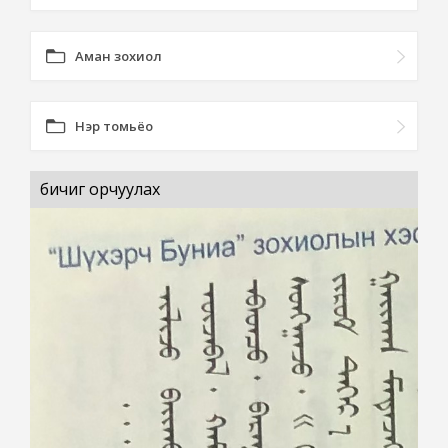
Аман зохиол
Нэр томьёо
бичиг орчуулах