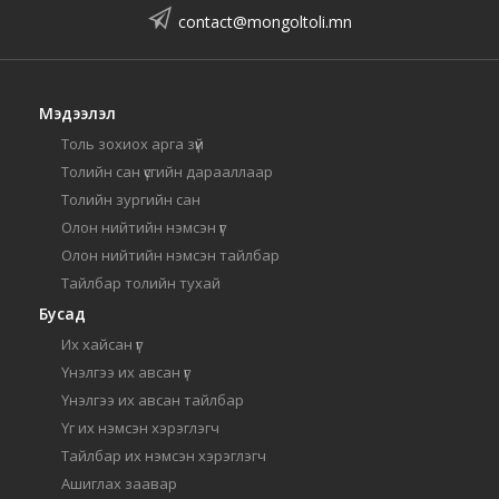
contact@mongoltoli.mn
Мэдээлэл
Толь зохиох арга зүй
Толийн сан үсгийн дарааллаар
Толийн зургийн сан
Олон нийтийн нэмсэн үг
Олон нийтийн нэмсэн тайлбар
Тайлбар толийн тухай
Бусад
Их хайсан үг
Үнэлгээ их авсан үг
Үнэлгээ их авсан тайлбар
Үг их нэмсэн хэрэглэгч
Тайлбар их нэмсэн хэрэглэгч
Ашиглах заавар