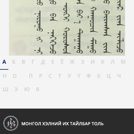
А
Б
В
Г
Д
Е
Ё
Ж
З
И
К
Л
М
Н
О
П
Р
С
Т
У
Ү
Ф
Х
Ц
Ч
Ш
Э
Ю
Я