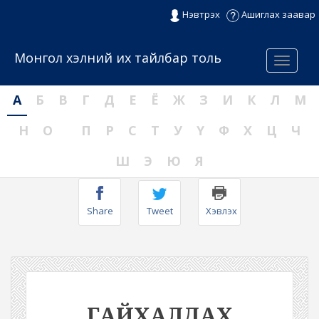
Нэвтрэх
Ашиглах заавар
Монгол хэлний их тайлбар толь
Menu
А
Б
В
Г
Д
Е
Ё
Ж
З
И
К
Л
М
Н
О
П
Р
С
Т
У
Ү
Ф
Х
Ц
Ч
Ш
Э
Ю
Я
Share
Tweet
Хэвлэх
ГАЙХАЛДАХ