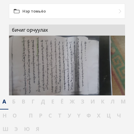
Нэр томьёо
бичиг орчуулах
А
Б
В
Г
Д
Е
Ё
Ж
З
И
К
Л
М
Н
О
П
Р
С
Т
У
Ү
Ф
Х
Ц
Ч
Ш
Э
Ю
Я