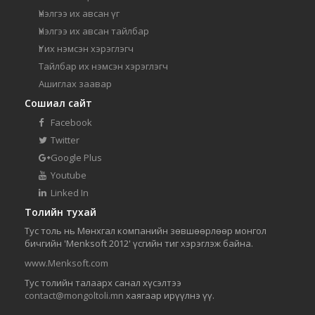
Үнэлгээ их авсан үг
Үнэлгээ их авсан тайлбар
Үг их нэмсэн хэрэглэгч
Тайлбар их нэмсэн хэрэглэгч
Ашиглах заавар
Сошиал сайт
Facebook
Twitter
Google Plus
Youtube
Linked In
Толийн тухай
Тус толь нь Мөнхгал компанийн зөвшөөрлөөр монгол
бичгийн 'Menksoft 2012' үсгийн тиг хэрэглэж байна.
www.Menksoft.com
Тус толийн талаарх санал хүсэлтээ
contact@mongoltoli.mn
хаягаар ирүүлнэ үү.