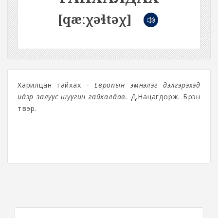
[qæːχəɬtəχ]
Харилцан гайхах
- Европын эмнэлэг дэлгэрэхэд
идэр залуус шуугин гайхалдав.
Д.Нацагдорж. Бүрэн
түүвэр.