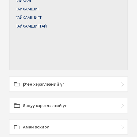
ГАЙХАМ
ГАЙХАМШИГ
ГАЙХАМШИГТ
ГАЙХАМШИГТАЙ
Өргөн хэрэглээний үг
Явцуу хэрэглээний үг
Аман зохиол