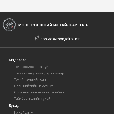
contact@mongoltoli.mn
Мэдээлэл
Толь зохиох арга зүй
Толийн сан үсгийн дарааллаар
Толийн зургийн сан
Олон нийтийн нэмсэн үг
Олон нийтийн нэмсэн тайлбар
Тайлбар толийн тухай
Бусад
Их хайсан үг