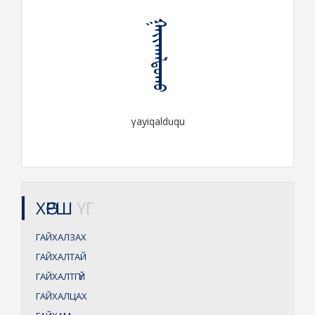
ᠭᠠᠶᠢᠬᠠᠯᠳᠤᠬᠤ
γayiqalduqu
ХӨРШ
ҮГ
ГАЙХАЛЗАХ
ГАЙХАЛТАЙ
ГАЙХАЛТГҮЙ
ГАЙХАЛЦАХ