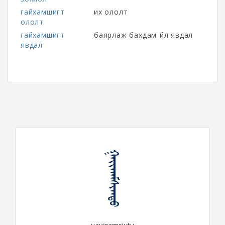
гайхамшигт
их ололт
ололт
гайхамшигт
баярлаж бахдам үйл явдал
явдал
ᠭᠠᠶᠢᠬᠠᠮᠰᠢᠭᠲᠤ