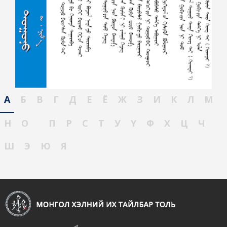
А
Б
В
Г
Д
Е
Ё
Ж
З
И
К
Л
М
Н
О
П
Р
С
Т
У
Ү
Ф
Х
Ц
Ч
Ш
Э
Ю
Я