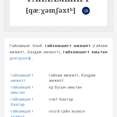
[qæːχəmʃəxtʰ]
Гайхамшиг бүхий:
гайхамшигт амжилт
(гайхам
амжилт, бахдам амжилт),
гайхамшигт амьтан
дэлгэрэнгүй...
гайхамшигт
гайхам амжилт, бахдам
амжилт
амжилт
гайхамшигт
ер бусын амьтан
амьтан
гайхамшигт
хүчит баатар
баатар
гайхамшигт
хосгүй сайн зохиол
зохиол