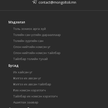
contact@mongoltoli.mn
Мэдээлэл
Толь зохиох арга зүй
Толийн сан үсгийн дарааллаар
Толийн зургийн сан
Олон нийтийн нэмсэн үг
Олон нийтийн нэмсэн тайлбар
Тайлбар толийн тухай
Бусад
Их хайсан үг
Үнэлгээ их авсан үг
Үнэлгээ их авсан тайлбар
Үг их нэмсэн хэрэглэгч
Тайлбар их нэмсэн хэрэглэгч
Ашиглах заавар