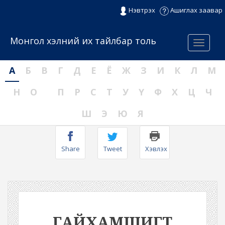
Нэвтрэх
Ашиглах заавар
Монгол хэлний их тайлбар толь
Menu
А
Б
В
Г
Д
Е
Ё
Ж
З
И
К
Л
М
Н
О
П
Р
С
Т
У
Ү
Ф
Х
Ц
Ч
Ш
Э
Ю
Я
Share
Tweet
Хэвлэх
ГАЙХАМШИГТ