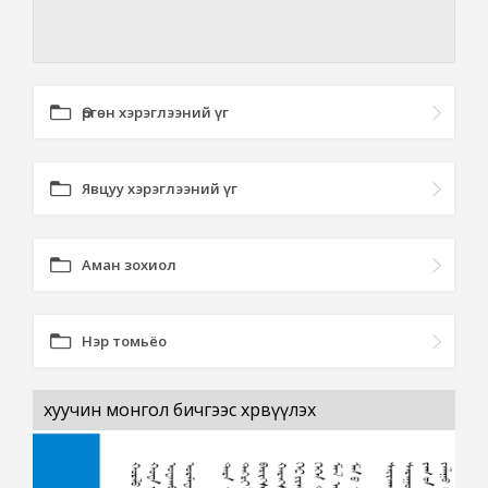
Өргөн хэрэглээний үг
Явцуу хэрэглээний үг
Аман зохиол
Нэр томьёо
хуучин монгол бичгээс хөрвүүлэх