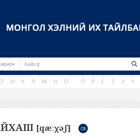
Toggle Dropdown
Кирил
З
И
К
Л
М
Н
О
П
Р
С
Т
У
Ү
АЙХАШ
[qæːχəʃ]