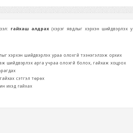
лзэл:
гайхаш алдрах
(хэрэг явдлыг хэрхэн шийдвэрлэх у
лыг хэрхэн шийдвэрлэх ураа олохгүй тээнэгэлзэж орхих
аж шийдвэрлэх арга учраа олохгүй болох, гайхаж хоцрох
арагдах
гайхах сэтгэл төрөх
ин ихэд гайхах