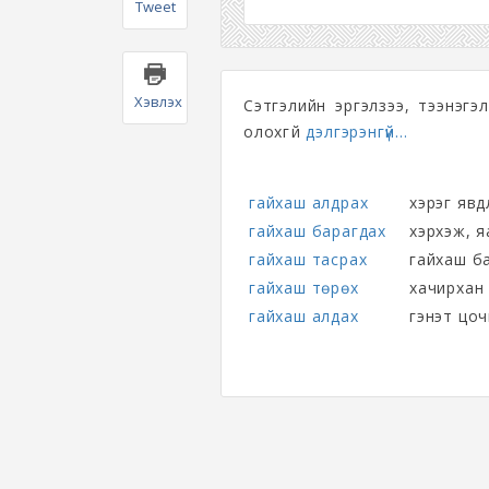
Tweet
Хэвлэх
Сэтгэлийн эргэлзээ, тээнэгэ
олохгүй
дэлгэрэнгүй...
гайхаш алдрах
хэрэг явд
гайхаш барагдах
хэрхэж, я
гайхаш тасрах
гайхаш б
гайхаш төрөх
хачирхан 
гайхаш алдах
гэнэт цоч