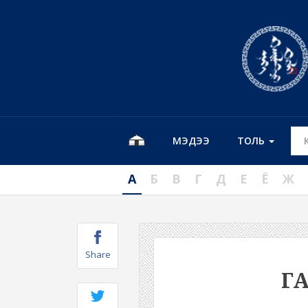
МЭДЭЭ
ТОЛЬ
А
Б
В
Г
Д
Е
Ё
Ж
Share
Г