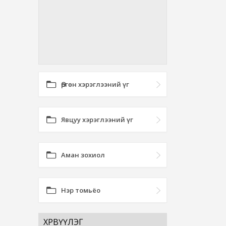
Өргөн хэрэглээний үг
Явцуу хэрэглээний үг
Аман зохиол
Нэр томьёо
ХӨРВҮҮЛЭГ