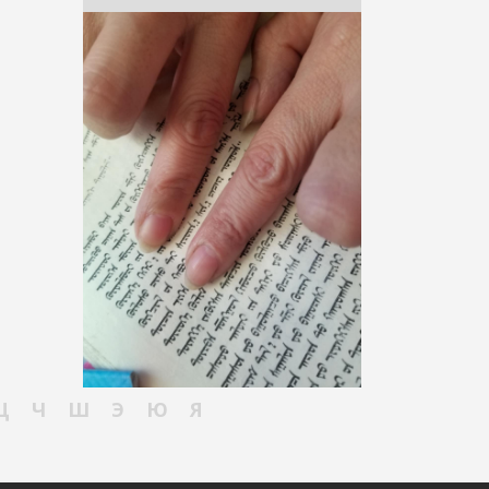
Ц
Ч
Ш
Э
Ю
Я