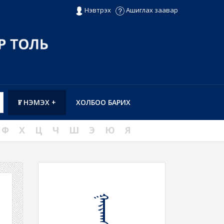
Нэвтрэх
Ашиглах заавар
ҮГ НЭМЭХ +
ХОЛБОО БАРИХ
Ф
Х
Ц
Ч
Ш
Э
Ю
Я
ᠭᠠᠶᠢᠬᠠᠰᠢ