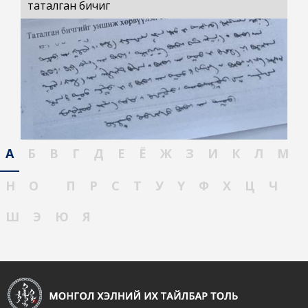
таталган бичиг
А
Б
В
Г
Д
Е
Ё
Ж
З
И
К
Л
М
Н
О
П
Р
С
Т
У
Ү
Ф
Х
Ц
Ч
Ш
Э
Ю
Я