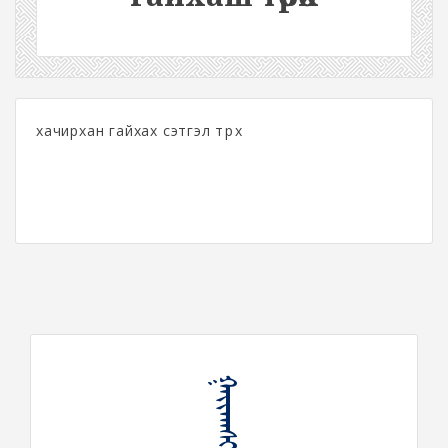
хачирхан гайхах сэтгэл төрөх