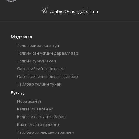
contact@mongoltoli.mn
Мэдээлэл
Толь зохиох арга зүй
Толийн сан үсгийн дарааллаар
Толийн зургийн сан
Олон нийтийн нэмсэн үг
Олон нийтийн нэмсэн тайлбар
Тайлбар толийн тухай
Бусад
Их хайсан үг
Үнэлгээ их авсан үг
Үнэлгээ их авсан тайлбар
Үг их нэмсэн хэрэглэгч
Тайлбар их нэмсэн хэрэглэгч