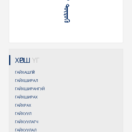
ᠭᠠᠶᠢᠬᠠᠰᠢ ᠲᠥᠷᠦᠬᠦ
ХӨРШ
ҮГ
ГАЙХАШГҮЙ
ГАЙХШИРАЛ
ГАЙХШИРАНГУЙ
ГАЙХШИРАХ
ГАЙХРАХ
ГАЙХУУЛ
ГАЙХУУЛАГЧ
ГАЙХУУЛАЛ