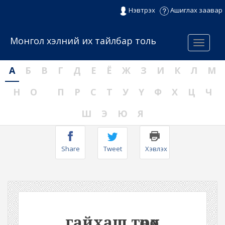
Нэвтрэх
Ашиглах заавар
Монгол хэлний их тайлбар толь
Menu
А
Б
В
Г
Д
Е
Ё
Ж
З
И
К
Л
М
Н
О
П
Р
С
Т
У
Ү
Ф
Х
Ц
Ч
Ш
Э
Ю
Я
Share
Tweet
Хэвлэх
гайхаш төрөх