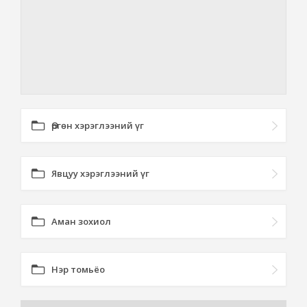
Өргөн хэрэглээний үг
Явцуу хэрэглээний үг
Аман зохиол
Нэр томьёо