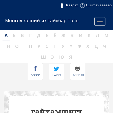
Нэвтрэх
Ашиглах заавар
Монгол хэлний их тайлбар толь
Menu
А
Б
В
Г
Д
Е
Ё
Ж
З
И
К
Л
М
Н
О
П
Р
С
Т
У
Ү
Ф
Х
Ц
Ч
Ш
Э
Ю
Я
Share
Tweet
Хэвлэх
гайхамшигт