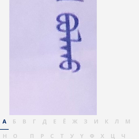
А
Б
В
Г
Д
Е
Ё
Ж
З
И
К
Л
М
Н
О
П
Р
С
Т
У
Ү
Ф
Х
Ц
Ч