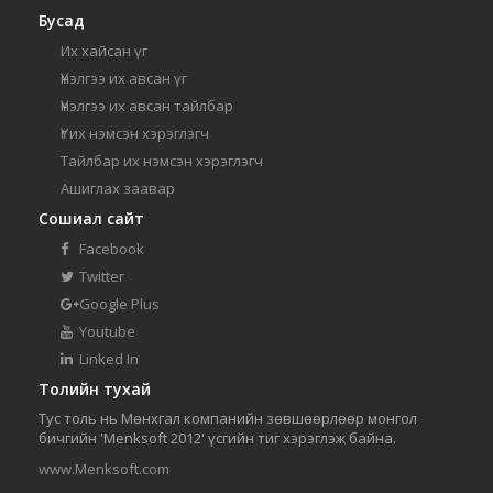
Бусад
Их хайсан үг
Үнэлгээ их авсан үг
Үнэлгээ их авсан тайлбар
Үг их нэмсэн хэрэглэгч
Тайлбар их нэмсэн хэрэглэгч
Ашиглах заавар
Сошиал сайт
Facebook
Twitter
Google Plus
Youtube
Linked In
Толийн тухай
Тус толь нь Мөнхгал компанийн зөвшөөрлөөр монгол
бичгийн 'Menksoft 2012' үсгийн тиг хэрэглэж байна.
www.Menksoft.com