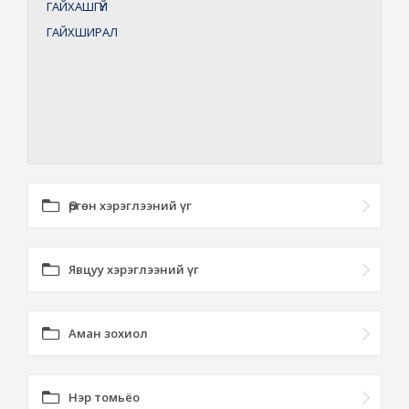
ГАЙХАШГҮЙ
ГАЙХШИРАЛ
Өргөн хэрэглээний үг
Явцуу хэрэглээний үг
Аман зохиол
Нэр томьёо