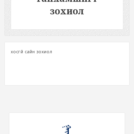
зохиол
хосгүй сайн зохиол