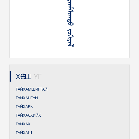
ᠭᠠᠶᠢᠬᠠᠮᠰᠢᠭᠲᠤ ᠵᠣᠬᠢᠶᠠᠯ
ХӨРШ
ҮГ
ГАЙХАМШИГТАЙ
ГАЙХАНГУЙ
ГАЙХАРЬ
ГАЙХАСХИЙХ
ГАЙХАХ
ГАЙХАШ