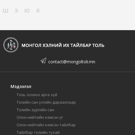
Ш
Э
Ю
Я
contact@mongoltoli.mn
Мэдээлэл
Толь зохиох арга зүй
Толийн сан үсгийн дарааллаар
Толийн зургийн сан
Олон нийтийн нэмсэн үг
Олон нийтийн нэмсэн тайлбар
Тайлбар толийн тухай