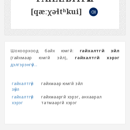
[qæːχəɬtʰkui]
Шохоорхоод байх юмгүй:
гайхалтгүй зүйл
(гайхмаар юмгүй зүйл),
гайхалтгүй хэрэг
дэлгэрэнгүй...
гайхалтгүй
гайхмаар юмгүй зүйл
зүйл
гайхалтгүй
гайхмааргүй хэрэг, анхаарал
хэрэг
татмааргүй хэрэг