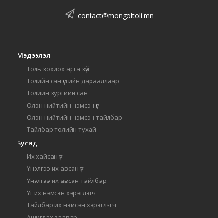
contact@mongoltoli.mn
Мэдээлэл
Толь зохиох арга зүй
Толийн сан үсгийн дарааллаар
Толийн зургийн сан
Олон нийтийн нэмсэн үг
Олон нийтийн нэмсэн тайлбар
Тайлбар толийн тухай
Бусад
Их хайсан үг
Үнэлгээ их авсан үг
Үнэлгээ их авсан тайлбар
Үг их нэмсэн хэрэглэгч
Тайлбар их нэмсэн хэрэглэгч
Ашиглах заавар