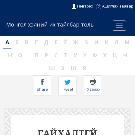
Нэвтрэх
Ашиглах заавар
Монгол хэлний их тайлбар толь
Menu
А
Б
В
Г
Д
Е
Ё
Ж
З
И
К
Л
М
Н
О
П
Р
С
Т
У
Ү
Ф
Х
Ц
Ч
Ш
Э
Ю
Я
Share
Tweet
Хэвлэх
ГАЙХАЛТГҮЙ