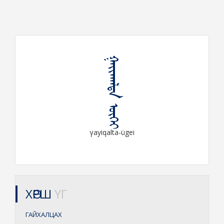
ᠭᠠᠶᠢᠬᠠᠯᠲᠠ ᠦᠭᠡᠶ
γayiqalta-ügei
ХӨРШ
ҮГ
ГАЙХАЛЦАХ