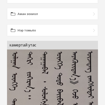
Аман зохиол
Нэр томьёо
камертай утас