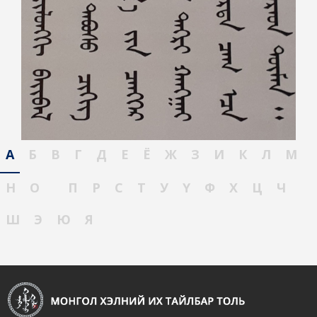
А
Б
В
Г
Д
Е
Ё
Ж
З
И
К
Л
М
Н
О
П
Р
С
Т
У
Ү
Ф
Х
Ц
Ч
Ш
Э
Ю
Я