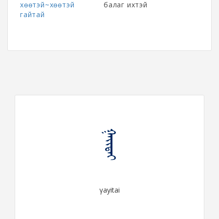
хөөтэй~хөөтэй
балаг ихтэй
гайтай
ᠭᠠᠶᠢᠲᠠᠶ
γayitai