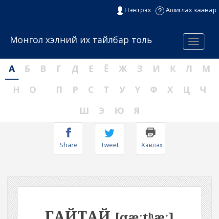
Нэвтрэх
Ашиглах заавар
Монгол хэлний их тайлбар толь
Menu
А
Б
В
Г
Д
Е
Ё
Ж
З
И
К
Л
М
Н
О
П
Р
С
Т
У
Ү
Ф
Х
Ц
Ч
Ш
Э
Ю
Я
Share
Tweet
Хэвлэх
ГАЙТАЙ
[qæːtʰæː]