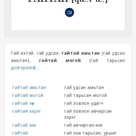
Гай ихтэй, гай удсан:
гайтай амьтан
(гай удсан
амьтан),
гайтай могой
(гай тарьсан
дэлгэрэнгүй...
гайтай амьтан
гай удсан амьтан
гайтай могой
гай тарьсан могой
гайтай хүн
гай зовлон удагч
гайтай хэрэг
гай зовлон авчирсан
хэрэг
гайтай юм
гай авчирсан юм
гайтай
гай хөө тарьсан, уршиг