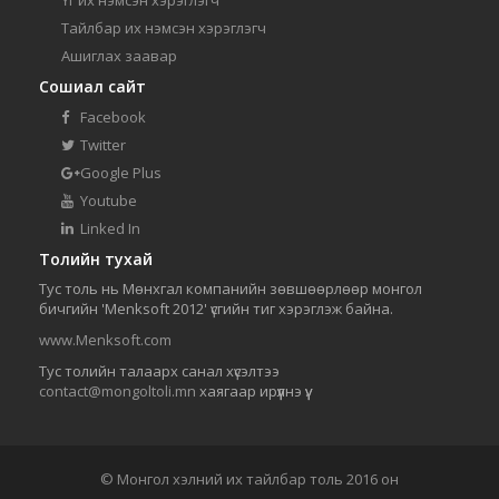
Тайлбар их нэмсэн хэрэглэгч
Ашиглах заавар
Сошиал сайт
Facebook
Twitter
Google Plus
Youtube
Linked In
Толийн тухай
Тус толь нь Мөнхгал компанийн зөвшөөрлөөр монгол
бичгийн 'Menksoft 2012' үсгийн тиг хэрэглэж байна.
www.Menksoft.com
Тус толийн талаарх санал хүсэлтээ
contact@mongoltoli.mn
хаягаар ирүүлнэ үү.
© Монгол хэлний их тайлбар толь 2016 он