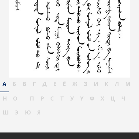
А
Б
В
Г
Д
Е
Ё
Ж
З
И
К
Л
М
Н
О
П
Р
С
Т
У
Ү
Ф
Х
Ц
Ч
Ш
Э
Ю
Я