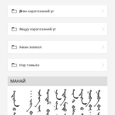
Өргөн хэрэглээний үг
Явцуу хэрэглээний үг
Аман зохиол
Нэр томьёо
МАНАЙ