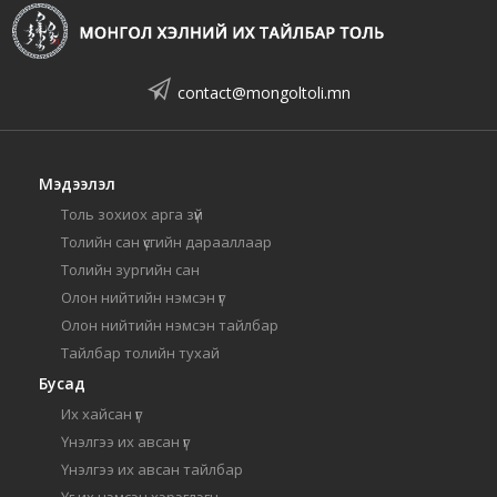
contact@mongoltoli.mn
Мэдээлэл
Толь зохиох арга зүй
Толийн сан үсгийн дарааллаар
Толийн зургийн сан
Олон нийтийн нэмсэн үг
Олон нийтийн нэмсэн тайлбар
Тайлбар толийн тухай
Бусад
Их хайсан үг
Үнэлгээ их авсан үг
Үнэлгээ их авсан тайлбар
Үг их нэмсэн хэрэглэгч