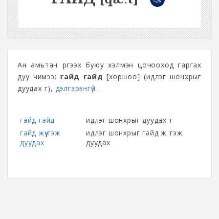
Ан амьтан үргээх буюу хэлмэн цочооход гаргах
дуу чимээ:
гайд гайд
[хоршоо] (идлэг шонхрыг
дуудах үг),
дэлгэрэнгүй...
гайд гайд
идлэг шонхрыг дуудах үг
гайд жүү гэж
идлэг шонхрыг гайд жүү гэж
дуудах
дуудах