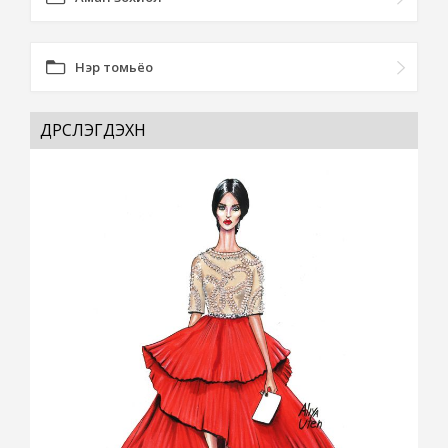
Нэр томьёо
ДҮРСЛЭГДЭХҮҮН