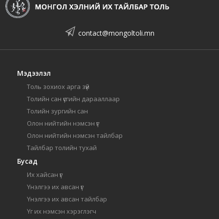
contact@mongoltoli.mn
Мэдээлэл
Толь зохиох арга зүй
Толийн сан үсгийн дарааллаар
Толийн зургийн сан
Олон нийтийн нэмсэн үг
Олон нийтийн нэмсэн тайлбар
Тайлбар толийн тухай
Бусад
Их хайсан үг
Үнэлгээ их авсан үг
Үнэлгээ их авсан тайлбар
Үг их нэмсэн хэрэглэгч