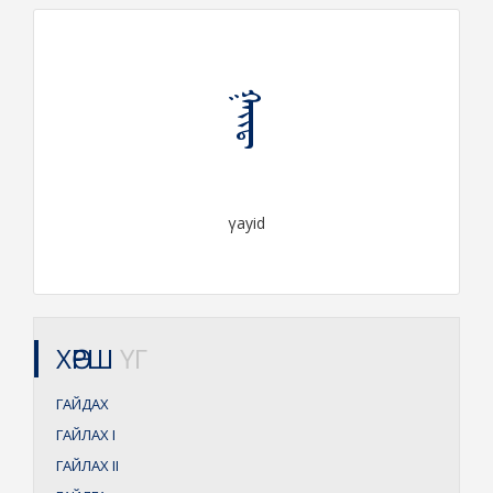
ᠭᠠᠶᠢᠳ᠋
γayid
ХӨРШ
ҮГ
ГАЙДАХ
ГАЙЛАХ
I
ГАЙЛАХ
II