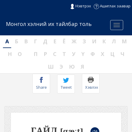
Нэвтрэх
Ашиглах заавар
Монгол хэлний их тайлбар толь
Menu
А
Б
В
Г
Д
Е
Ё
Ж
З
И
К
Л
М
Н
О
П
Р
С
Т
У
Ү
Ф
Х
Ц
Ч
Ш
Э
Ю
Я
Share
Tweet
Хэвлэх
ГАЙД
[qæːt]