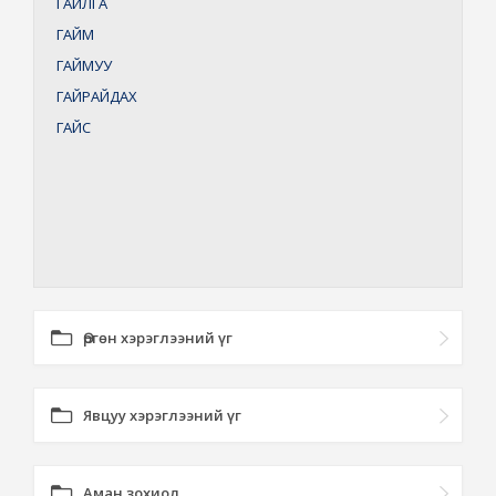
ГАЙЛГА
ГАЙМ
ГАЙМУУ
ГАЙРАЙДАХ
ГАЙС
Өргөн хэрэглээний үг
Явцуу хэрэглээний үг
Аман зохиол