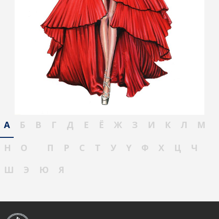
А
Б
В
Г
Д
Е
Ё
Ж
З
И
К
Л
М
Н
О
П
Р
С
Т
У
Ү
Ф
Х
Ц
Ч
Ш
Э
Ю
Я