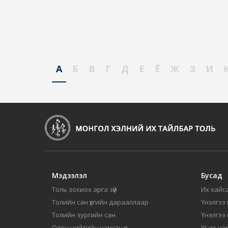
А
Б
В
Г
Д
Е
Ё
Ж
З
И
Мэдээлэл
Бусад
Толь зохиох арга зүй
Их хайса
Толийн сан үсгийн дарааллаар
Үнэлгээ 
Толийн зургийн сан
Үнэлгээ
Олон нийтийн нэмсэн үг
Үг их нэ