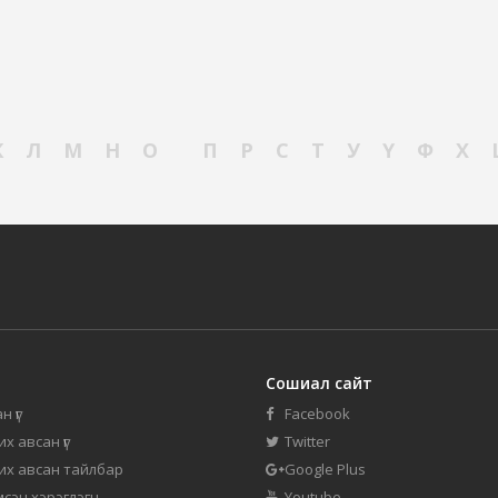
К
Л
М
Н
О
П
Р
С
Т
У
Ү
Ф
Х
Сошиал сайт
н үг
Facebook
их авсан үг
Twitter
 их авсан тайлбар
Google Plus
мсэн хэрэглэгч
Youtube