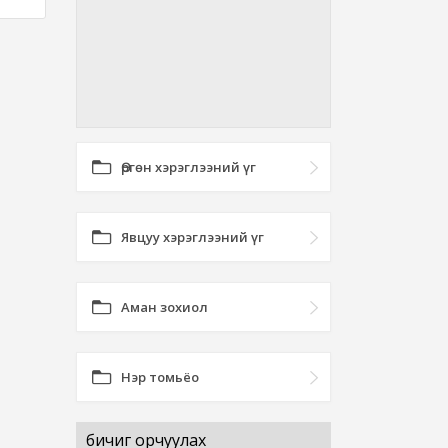
Өргөн хэрэглээний үг
Явцуу хэрэглээний үг
Аман зохиол
Нэр томьёо
бичиг орчуулах