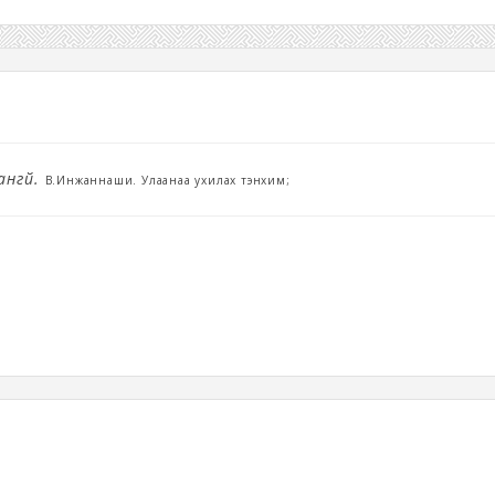
ангүй.
В.Инжаннаши. Улаанаа ухилах тэнхим;