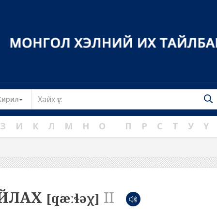
Toggle Dropdown
Кирил
З
И
К
Л
М
Н
О
П
Р
С
Т
У
Ү
ЙЛАХ
II
[qæːɬəχ]