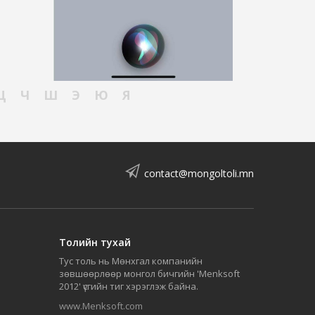
Ц
Ч
Ш
Э
Ю
Я
contact@mongoltoli.mn
Толийн тухай
Тус толь нь Мөнхгал компанийн
зөвшөөрлөөр монгол бичгийн 'Menksoft
2012' үсгийн тиг хэрэглэж байна.
www.Menksoft.com