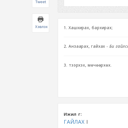
Tweet
Хэвлэх
1. Хашхирах, бархирах;
2. Анзаарах, гайхах
- Би гайлс
3. Үтээрхэх, мөчөөрхөх.
Ижил үг:
ГАЙЛАХ
I