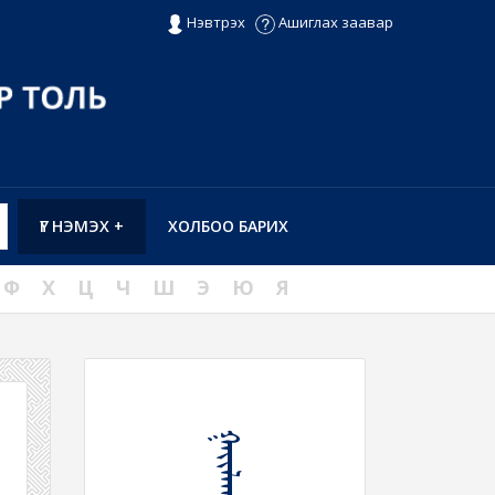
Нэвтрэх
Ашиглах заавар
ҮГ НЭМЭХ +
ХОЛБОО БАРИХ
Ф
Х
Ц
Ч
Ш
Э
Ю
Я
ᠭᠠᠶᠢᠯᠠᠬᠤ