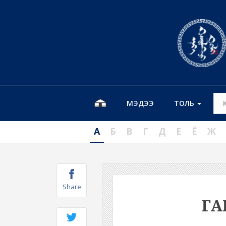
МЭДЭЭ
ТОЛЬ
А
Б
В
Г
Д
Е
Ё
Ж
Share
ГА