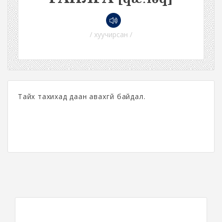
/ хуучирсан /
Тайх тахихад даан авахгүй байдал.