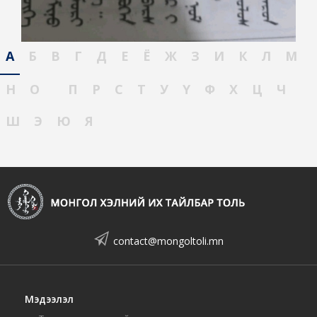
А
Б
В
Г
Д
Е
Ё
Ж
З
И
К
Л
М
Н
О
П
Р
С
Т
У
Ү
Ф
Х
Ц
Ч
Ш
Э
Ю
Я
contact@mongoltoli.mn
Мэдээлэл