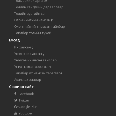
Толь зохиох арга зүй
Толийн сан үсгийн дарааллаар
Толийн зургийн сан
Олон нийтийн нэмсэн үг
Олон нийтийн нэмсэн тайлбар
Тайлбар толийн тухай
Бусад
Их хайсан үг
Үнэлгээ их авсан үг
Үнэлгээ их авсан тайлбар
Үг их нэмсэн хэрэглэгч
Тайлбар их нэмсэн хэрэглэгч
Ашиглах заавар
Сошиал сайт
Facebook
Twitter
Google Plus
Youtube