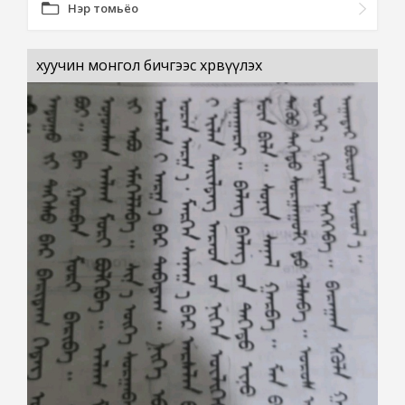
Нэр томьёо
хуучин монгол бичгээс хөрвүүлэх