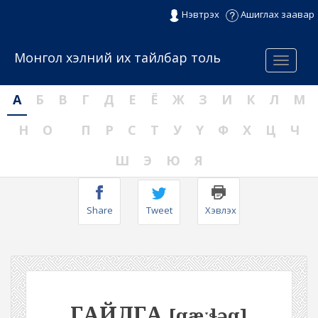
Нэвтрэх
Ашиглах заавар
Монгол хэлний их тайлбар толь
Menu
А
Б
В
Г
Д
Е
Ё
Ж
З
И
К
Л
М
Н
О
П
Р
С
Т
У
Ү
Ф
Х
Ц
Ч
Ш
Э
Ю
Я
Share
Tweet
Хэвлэх
ГАЙЛГА
[qæːɬəq]