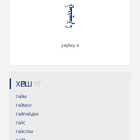
ᠭᠠᠶᠢᠯᠠᠭ᠎ᠠ
γayilaγ-a
ХӨРШ
ҮГ
ГАЙМ
ГАЙМУУ
ГАЙРАЙДАХ
ГАЙС
ГАЙСЛАХ