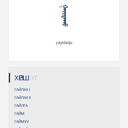
ᠭᠠᠶᠢᠳᠠᠬᠤ
γayidaqu
ХӨРШ
ҮГ
ГАЙЛАХ
I
ГАЙЛАХ
II
ГАЙЛГА
ГАЙМ
ГАЙМУУ