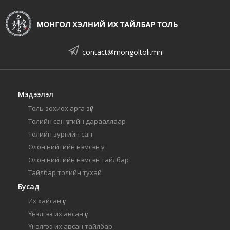
contact@mongoltoli.mn
Мэдээлэл
Толь зохиох арга зүй
Толийн сан үсгийн дарааллаар
Толийн зургийн сан
Олон нийтийн нэмсэн үг
Олон нийтийн нэмсэн тайлбар
Тайлбар толийн тухай
Бусад
Их хайсан үг
Үнэлгээ их авсан үг
Үнэлгээ их авсан тайлбар