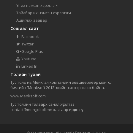
Үг их нэмсэн хэрэглэгч
Тайлбар их нэмсэн хэрэглэгч
Ашиглах заавар
Сошиал сайт
Facebook
Twitter
Google Plus
Youtube
Linked In
Толийн тухай
Тус толь нь Мөнхгал компанийн зөвшөөрлөөр монгол
бичгийн 'Menksoft 2012' үсгийн тиг хэрэглэж байна.
www.Menksoft.com
Тус толийн талаарх санал хүсэлтээ
contact@mongoltoli.mn
хаягаар ирүүлнэ үү.
© Монгол хэлний их тайлбар толь 2016 он