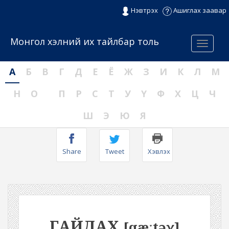
Нэвтрэх
Ашиглах заавар
Монгол хэлний их тайлбар толь
Menu
А
Б
В
Г
Д
Е
Ё
Ж
З
И
К
Л
М
Н
О
П
Р
С
Т
У
Ү
Ф
Х
Ц
Ч
Ш
Э
Ю
Я
Share
Tweet
Хэвлэх
ГАЙДАХ
[qæːtəχ]