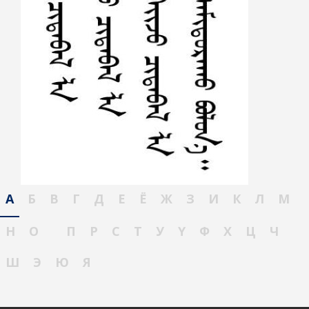
А
Б
В
Г
Д
Е
Ё
Ж
З
И
К
Л
М
Н
О
П
Р
С
Т
У
Ү
Ф
Х
Ц
Ч
Ш
Э
Ю
Я