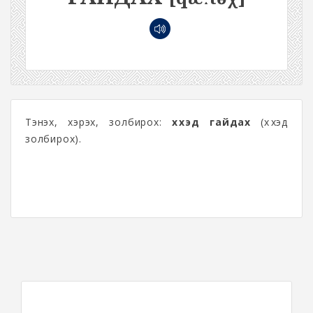
Тэнэх, хэрэх, золбирох:
хүүхэд гайдах
(хүүхэд
золбирох).