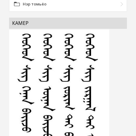
Нэр томьёо
КАМЕР