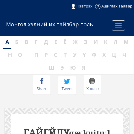
Нэвтрэх
Ашиглах заавар
Монгол хэлний их тайлбар толь
Menu
А
Б
В
Г
Д
Е
Ё
Ж
З
И
К
Л
М
Н
О
П
Р
С
Т
У
Ү
Ф
Х
Ц
Ч
Ш
Э
Ю
Я
Share
Tweet
Хэвлэх
ГАЙГҮЙДҮҮ
[qæːkuituː]