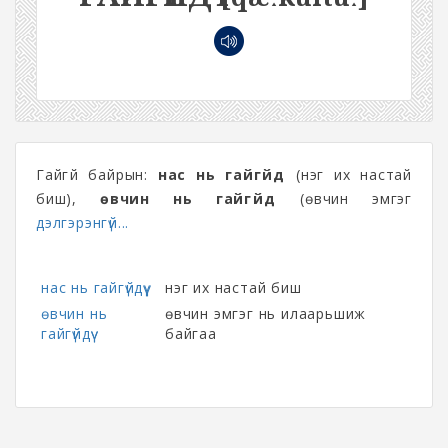
Гайгүй байрын:
нас нь гайгүйдүү
(нэг их настай
биш),
өвчин нь гайгүйдүү
(өвчин эмгэг
дэлгэрэнгүй...
нас нь гайгүйдүү
нэг их настай биш
өвчин нь
өвчин эмгэг нь илаарьшиж
гайгүйдүү
байгаа