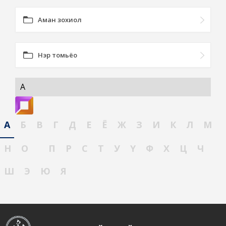
Аман зохиол
Нэр томьёо
А
А
Б
В
Г
Д
Е
Ё
Ж
З
И
К
Л
М
Н
О
П
Р
С
Т
У
Ү
Ф
Х
Ц
Ч
Ш
Э
Ю
Я