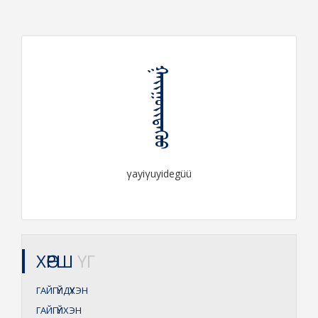
ᠭᠠᠶᠢᠭᠤᠶᠢᠳᠡᠭᠦᠦ
γayiγuyidegüü
ХӨРШ
ҮГ
ГАЙГҮЙДҮҮХЭН
ГАЙГҮЙХЭН