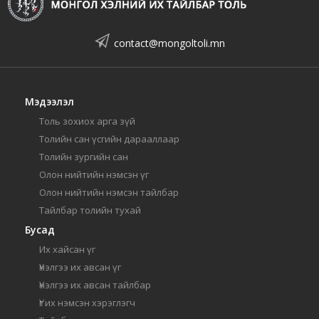
contact@mongoltoli.mn
Мэдээлэл
Толь зохиох арга зүй
Толийн сан үсгийн дарааллаар
Толийн зургийн сан
Олон нийтийн нэмсэн үг
Олон нийтийн нэмсэн тайлбар
Тайлбар толийн тухай
Бусад
Их хайсан үг
Үнэлгээ их авсан үг
Үнэлгээ их авсан тайлбар
Үг их нэмсэн хэрэглэгч