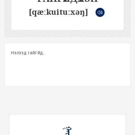
[qæːkuituːxəŋ]
Нэлээд гайгүйдүү.