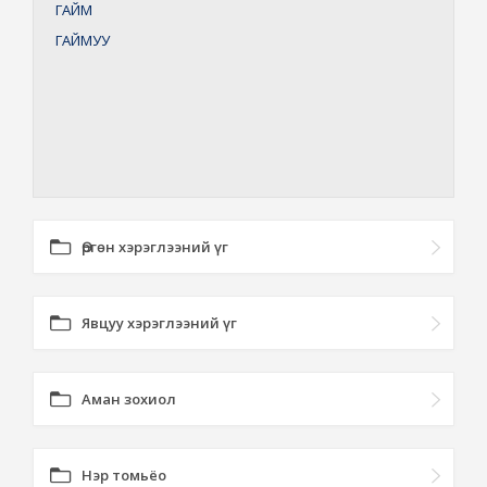
ГАЙМ
ГАЙМУУ
Өргөн хэрэглээний үг
Явцуу хэрэглээний үг
Аман зохиол
Нэр томьёо