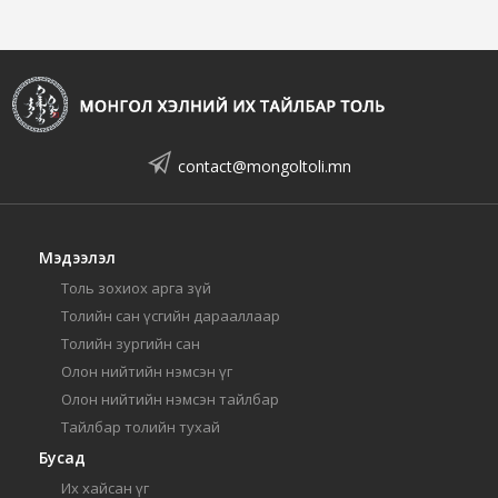
contact@mongoltoli.mn
Мэдээлэл
Толь зохиох арга зүй
Толийн сан үсгийн дарааллаар
Толийн зургийн сан
Олон нийтийн нэмсэн үг
Олон нийтийн нэмсэн тайлбар
Тайлбар толийн тухай
Бусад
Их хайсан үг