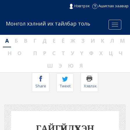
Нэвтрэх
Ашиглах заавар
Монгол хэлний их тайлбар толь
Menu
А
Б
В
Г
Д
Е
Ё
Ж
З
И
К
Л
М
Н
О
П
Р
С
Т
У
Ү
Ф
Х
Ц
Ч
Ш
Э
Ю
Я
Share
Tweet
Хэвлэх
ГАЙГҮЙДҮҮХЭН