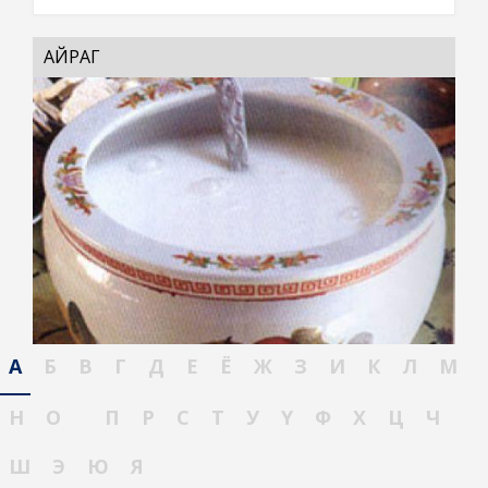
АЙРАГ
А
Б
В
Г
Д
Е
Ё
Ж
З
И
К
Л
М
Н
О
П
Р
С
Т
У
Ү
Ф
Х
Ц
Ч
Ш
Э
Ю
Я