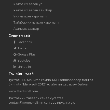
Үнэлгээ их авсан үг
Үнэлгээ их авсан тайлбар
Үг их нэмсэн хэрэглэгч
Тайлбар их нэмсэн хэрэглэгч
Ашиглах заавар
Сошиал сайт
Facebook
Twitter
Google Plus
Youtube
Linked In
Толийн тухай
Тус толь нь Мөнхгал компанийн зөвшөөрлөөр монгол
бичгийн 'Menksoft 2012' үсгийн тиг хэрэглэж байна.
www.Menksoft.com
Тус толийн талаарх санал хүсэлтээ
contact@mongoltoli.mn
хаягаар ирүүлнэ үү.