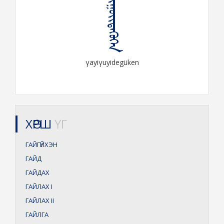
ᠭᠠᠶᠢᠭᠤᠶᠢᠳᠡᠭᠦᠬᠡᠨ
γayiγuyidegüken
ХӨРШ
ҮГ
ГАЙГҮЙХЭН
ГАЙД
ГАЙДАХ
ГАЙЛАХ
I
ГАЙЛАХ
II
ГАЙЛГА