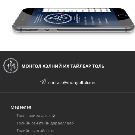
contact@mongoltoli.mn
Мэдээлэл
Толь зохиох арга зүй
Толийн сан үсгийн дарааллаар
Толийн зургийн сан