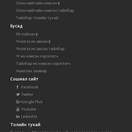
Олон нийтийн нэмсэн үг
Олон нийтийн нэмсэн тайлбар
Тайлбар толийн тухай
Бусад
Их хайсан үг
Үнэлгээ их авсан үг
Үнэлгээ их авсан тайлбар
Үг их нэмсэн хэрэглэгч
Тайлбар их нэмсэн хэрэглэгч
Ашиглах заавар
Сошиал сайт
Facebook
Twitter
Google Plus
Youtube
Linked In
Толийн тухай