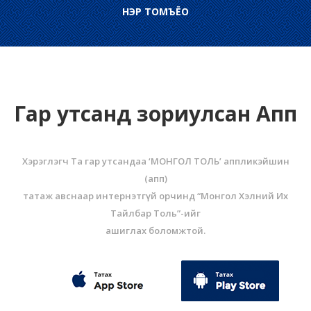
НЭР ТОМЪЁО
Гар утсанд зориулсан Апп
Хэрэглэгч Та гар утсандаа ‘МОНГОЛ ТОЛЬ’ аппликэйшин
(aпп)
татаж авснаар интернэтгүй орчинд “Монгол Хэлний Их
Тайлбар Толь”-ийг
ашиглах боломжтой.