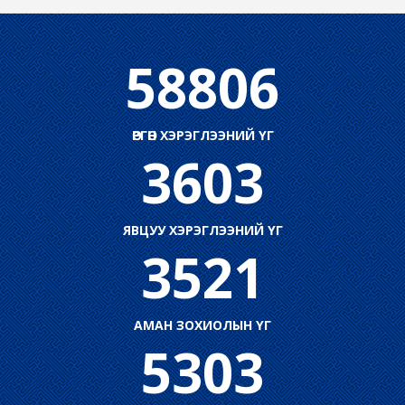
58806
ӨРГӨН ХЭРЭГЛЭЭНИЙ ҮГ
3603
ЯВЦУУ ХЭРЭГЛЭЭНИЙ ҮГ
3521
АМАН ЗОХИОЛЫН ҮГ
5303