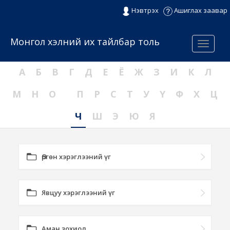
Нэвтрэх
Ашиглах заавар
Монгол хэлний их тайлбар толь
Menu
А
Б
В
Г
Д
Е
Ё
Ж
З
И
К
Л
М
Н
О
П
Р
С
Т
У
Ү
Ф
Х
Ц
Ч
Ш
Э
Ю
Я
Өргөн хэрэглээний үг
Явцуу хэрэглээний үг
Аман зохиол