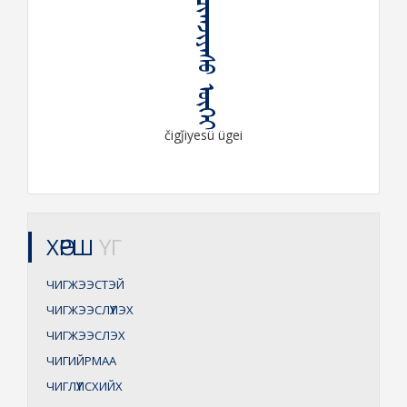
ᠴᠢᠭᠵᠢᠶᠡᠰᠦ ᠦᠭᠡᠶ
čigǰiyesü ügei
ХӨРШ
ҮГ
ЧИГЖЭЭСТЭЙ
ЧИГЖЭЭСЛҮҮЛЭХ
ЧИГЖЭЭСЛЭХ
ЧИГИЙРМАА
ЧИГЛҮҮЛСХИЙХ