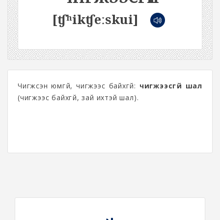
[ʧʰikʧeːskui]
Чигжсэн юмгүй, чигжээс байхгүй:
чигжээсгүй шал
(чигжээс байхгүй, зай ихтэй шал).