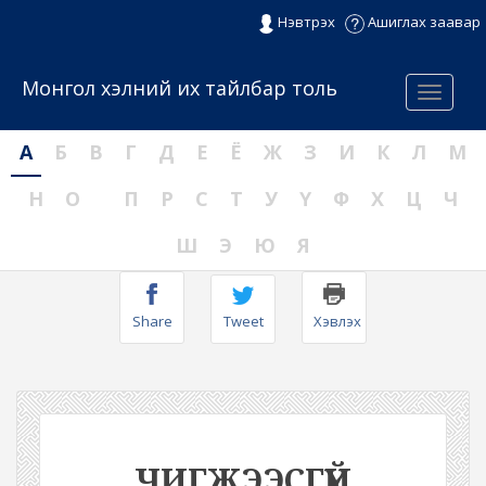
Нэвтрэх
Ашиглах заавар
Монгол хэлний их тайлбар толь
Menu
А
Б
В
Г
Д
Е
Ё
Ж
З
И
К
Л
М
Н
О
П
Р
С
Т
У
Ү
Ф
Х
Ц
Ч
Ш
Э
Ю
Я
Share
Tweet
Хэвлэх
ЧИГЖЭЭСГҮЙ