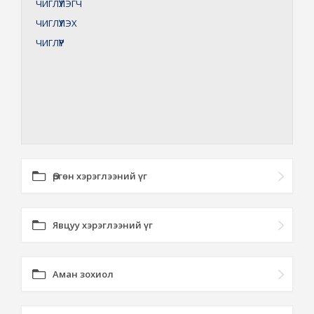
ЧИГЛҮҮЛЭГЧ
ЧИГЛҮҮЛЭХ
ЧИГЛҮҮР
Өргөн хэрэглээний үг
Явцуу хэрэглээний үг
Аман зохиол