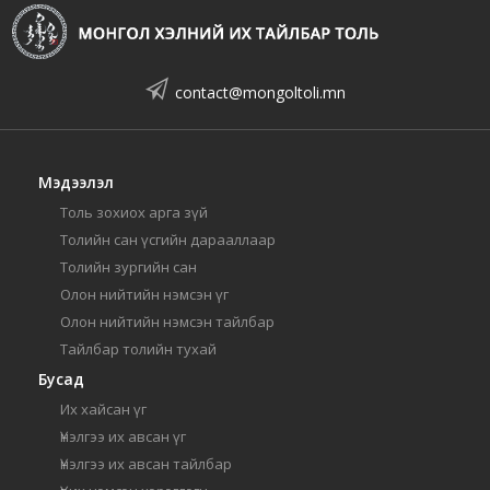
contact@mongoltoli.mn
Мэдээлэл
Толь зохиох арга зүй
Толийн сан үсгийн дарааллаар
Толийн зургийн сан
Олон нийтийн нэмсэн үг
Олон нийтийн нэмсэн тайлбар
Тайлбар толийн тухай
Бусад
Их хайсан үг
Үнэлгээ их авсан үг
Үнэлгээ их авсан тайлбар