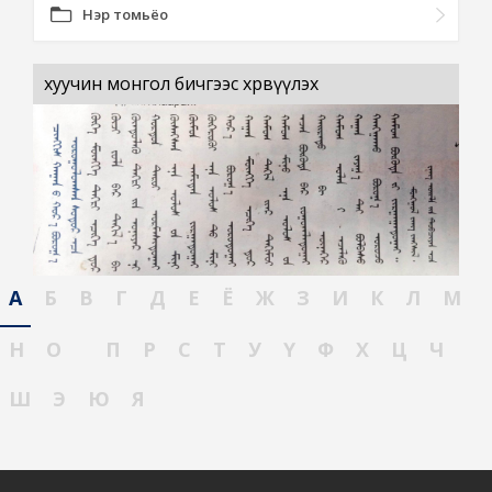
Нэр томьёо
хуучин монгол бичгээс хөрвүүлэх
А
Б
В
Г
Д
Е
Ё
Ж
З
И
К
Л
М
Н
О
П
Р
С
Т
У
Ү
Ф
Х
Ц
Ч
Ш
Э
Ю
Я