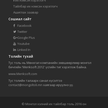
Үг их нэмсэн хэрэглэгч
Тайлбар их нэмсэн хэрэглэгч
Ашиглах заавар
Сошиал сайт
Facebook
Twitter
Google Plus
Youtube
Linked In
Толийн тухай
Тус толь нь Мөнхгал компанийн зөвшөөрлөөр монгол
бичгийн 'Menksoft 2012' үсгийн тиг хэрэглэж байна.
www.Menksoft.com
Тус толийн талаарх санал хүсэлтээ
contact@mongoltoli.mn
хаягаар ирүүлнэ үү.
© Монгол хэлний их тайлбар толь 2016 он