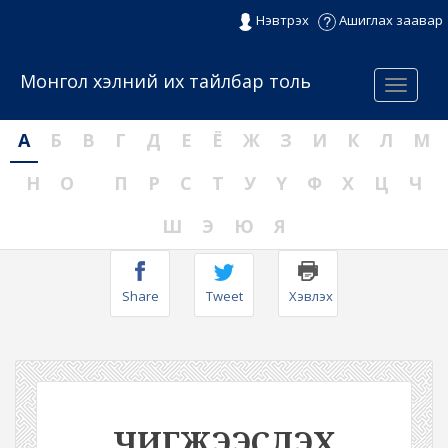
Нэвтрэх
Ашиглах заавар
Монгол хэлний их тайлбар толь
Menu
А
Б
В
Г
Д
Е
Ё
Ж
З
И
К
Л
М
Н
О
П
Р
С
Т
У
Ү
Ф
Х
Ц
Ч
Ш
Э
Ю
Я
Share
Tweet
Хэвлэх
ЧИГЖЭЭСЛЭХ