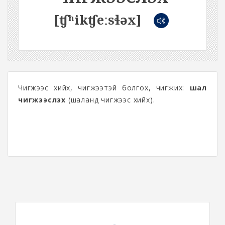
[ʧʰikʧeːsɬəx]
Чигжээс хийх, чигжээтэй болгох, чигжих:
шал
чигжээслэх
(шаланд чигжээс хийх).