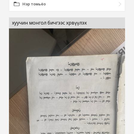
Нэр томьёо
хуучин монгол бичгээс хөрвүүлэх