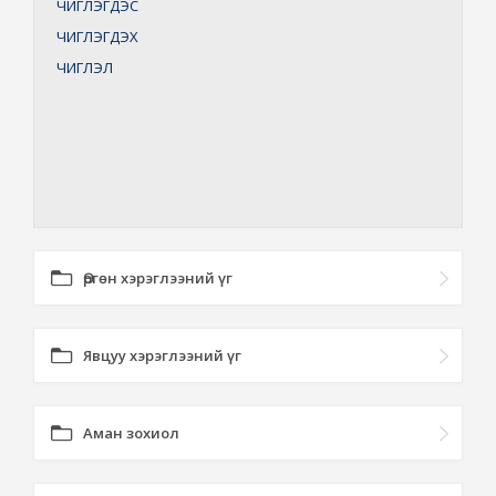
ЧИГЛЭГДЭС
ЧИГЛЭГДЭХ
ЧИГЛЭЛ
Өргөн хэрэглээний үг
Явцуу хэрэглээний үг
Аман зохиол