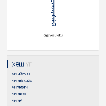
ᠴᠢᠭᠵᠢᠶᠡᠰᠦᠯᠡᠬᠦ
čigǰiyesülekü
ХӨРШ
ҮГ
ЧИГИЙРМАА
ЧИГЛҮҮЛСХИЙХ
ЧИГЛҮҮЛЭГЧ
ЧИГЛҮҮЛЭХ
ЧИГЛҮҮР