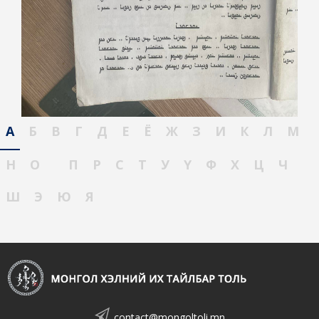
А
Б
В
Г
Д
Е
Ё
Ж
З
И
К
Л
М
Н
О
П
Р
С
Т
У
Ү
Ф
Х
Ц
Ч
Ш
Э
Ю
Я
contact@mongoltoli.mn