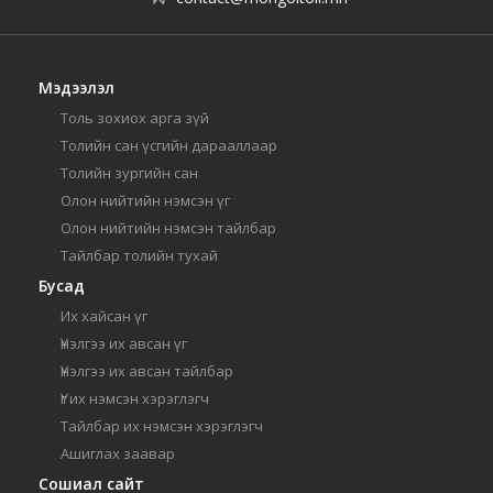
Мэдээлэл
Толь зохиох арга зүй
Толийн сан үсгийн дарааллаар
Толийн зургийн сан
Олон нийтийн нэмсэн үг
Олон нийтийн нэмсэн тайлбар
Тайлбар толийн тухай
Бусад
Их хайсан үг
Үнэлгээ их авсан үг
Үнэлгээ их авсан тайлбар
Үг их нэмсэн хэрэглэгч
Тайлбар их нэмсэн хэрэглэгч
Ашиглах заавар
Сошиал сайт