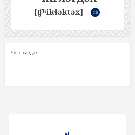
[ʧʰikɬəktəx]
Чигт хандах.