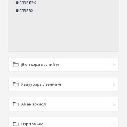
ЧИГЛЭРҮҮЛЭХ
ЧИГЛЭРЭХ
Өргөн хэрэглээний үг
Явцуу хэрэглээний үг
Аман зохиол
Нэр томьёо