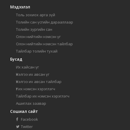
Мэдээлэл
Толь зохиох арга зүй
Толийн сан үсгийн дарааллаар
Толийн зургийн сан
Олон нийтийн нэмсэн үг
Олон нийтийн нэмсэн тайлбар
Тайлбар толийн тухай
Бусад
Их хайсан үг
Үнэлгээ их авсан үг
Үнэлгээ их авсан тайлбар
Үг их нэмсэн хэрэглэгч
Тайлбар их нэмсэн хэрэглэгч
Ашиглах заавар
Сошиал сайт
Facebook
Twitter