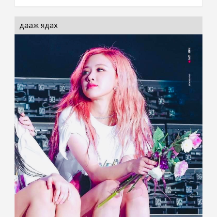
дааж ядах