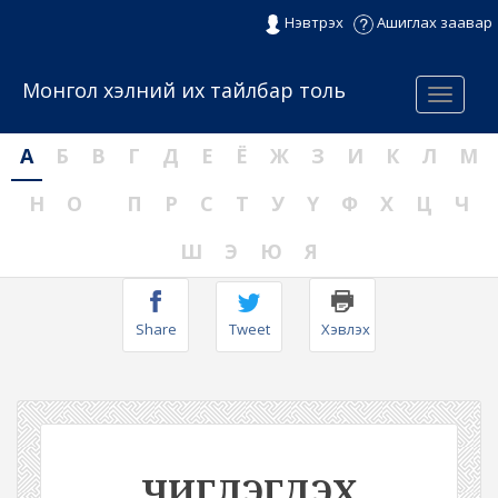
Нэвтрэх
Ашиглах заавар
Монгол хэлний их тайлбар толь
Menu
А
Б
В
Г
Д
Е
Ё
Ж
З
И
К
Л
М
Н
О
П
Р
С
Т
У
Ү
Ф
Х
Ц
Ч
Ш
Э
Ю
Я
Share
Tweet
Хэвлэх
ЧИГЛЭГДЭХ