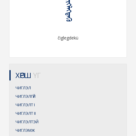
ᠴᠢᠭᠯᠡᠭᠳᠡᠬᠦ
čiglegdekü
ХӨРШ
ҮГ
ЧИГЛЭЛ
ЧИГЛЭЛГҮЙ
ЧИГЛЭЛТ
I
ЧИГЛЭЛТ
II
ЧИГЛЭЛТЭЙ
ЧИГЛЭМЖ