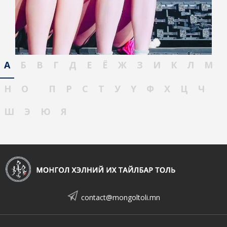
А
Б
В
Г
Д
Е
Ё
Ж
З
И
К
Л
М
Н
О
П
Р
С
Т
У
Ү
Ф
Х
Ц
Ч
Ш
Э
Ю
Я
contact@mongoltoli.mn