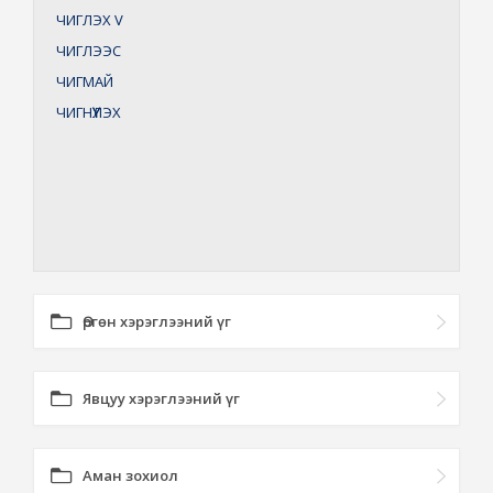
ЧИГЛЭХ
V
ЧИГЛЭЭС
ЧИГМАЙ
ЧИГНҮҮЛЭХ
Өргөн хэрэглээний үг
Явцуу хэрэглээний үг
Аман зохиол