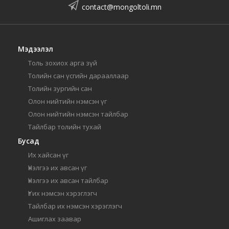
contact@mongoltoli.mn
Мэдээлэл
Толь зохиох арга зүй
Толийн сан үсгийн дарааллаар
Толийн зургийн сан
Олон нийтийн нэмсэн үг
Олон нийтийн нэмсэн тайлбар
Тайлбар толийн тухай
Бусад
Их хайсан үг
Үнэлгээ их авсан үг
Үнэлгээ их авсан тайлбар
Үг их нэмсэн хэрэглэгч
Тайлбар их нэмсэн хэрэглэгч
Ашиглах заавар