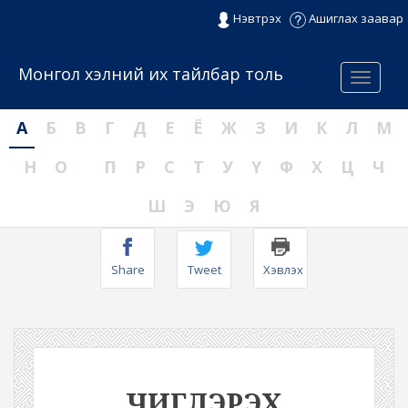
Нэвтрэх
Ашиглах заавар
Монгол хэлний их тайлбар толь
Menu
А
Б
В
Г
Д
Е
Ё
Ж
З
И
К
Л
М
Н
О
П
Р
С
Т
У
Ү
Ф
Х
Ц
Ч
Ш
Э
Ю
Я
Share
Tweet
Хэвлэх
ЧИГЛЭРЭХ