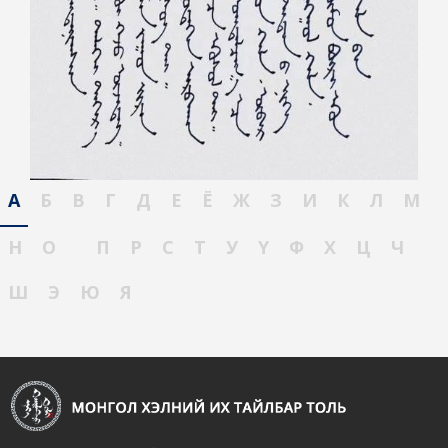
А
Б
В
Г
Д
Е
Ё
Ж
З
И
К
Л
М
Н
О
П
Р
С
Т
У
Ү
Ф
Х
Ц
Ч
Ш
Э
Ю
Я