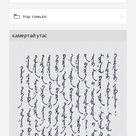
Нэр томьёо
камертай утас