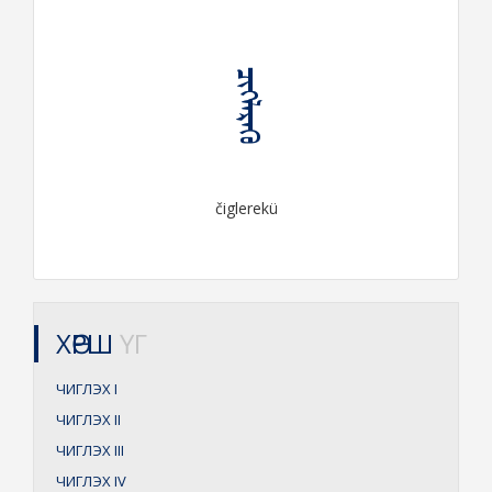
ᠴᠢᠭᠯᠡᠷᠡᠬᠦ
čiglerekü
ХӨРШ
ҮГ
ЧИГЛЭХ
I
ЧИГЛЭХ
II
ЧИГЛЭХ
III
ЧИГЛЭХ
IV