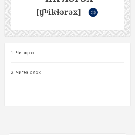
[ʧʰikɬərəx]
1. Чигжрэх;
2. Чигээ олох.