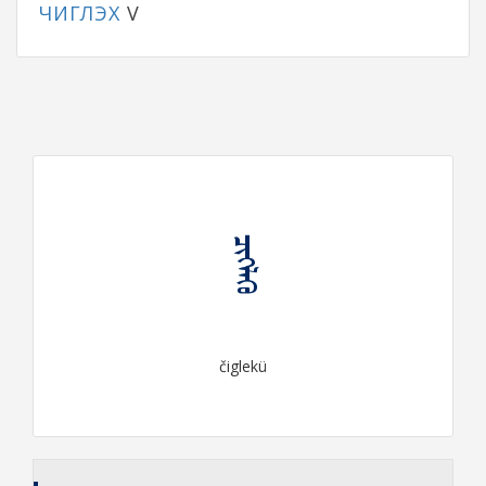
ЧИГЛЭХ
V
ᠴᠢᠭᠯᠡᠬᠦ
čiglekü