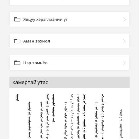
Явцуу хэрэглээний үг
Аман зохиол
Нэр томьёо
камертай утас