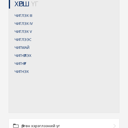
ХӨРШ
ҮГ
ЧИГЛЭХ
III
ЧИГЛЭХ
IV
ЧИГЛЭХ
V
ЧИГЛЭЭС
ЧИГМАЙ
ЧИГНҮҮЛЭХ
ЧИГНҮҮР
ЧИГНЭХ
Өргөн хэрэглээний үг