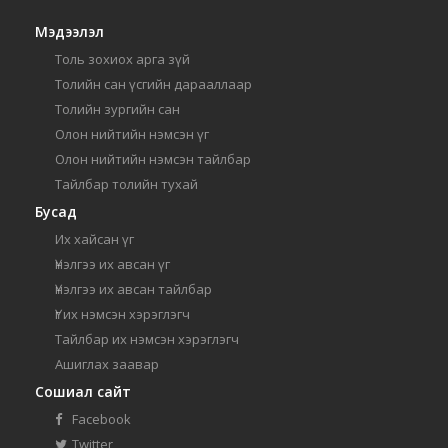
Мэдээлэл
Толь зохиох арга зүй
Толийн сан үсгийн дарааллаар
Толийн зургийн сан
Олон нийтийн нэмсэн үг
Олон нийтийн нэмсэн тайлбар
Тайлбар толийн тухай
Бусад
Их хайсан үг
Үнэлгээ их авсан үг
Үнэлгээ их авсан тайлбар
Үг их нэмсэн хэрэглэгч
Тайлбар их нэмсэн хэрэглэгч
Ашиглах заавар
Сошиал сайт
Facebook
Twitter