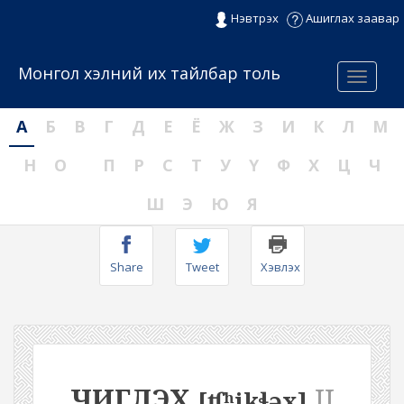
Нэвтрэх
Ашиглах заавар
Монгол хэлний их тайлбар толь
Menu
А
Б
В
Г
Д
Е
Ё
Ж
З
И
К
Л
М
Н
О
П
Р
С
Т
У
Ү
Ф
Х
Ц
Ч
Ш
Э
Ю
Я
Share
Tweet
Хэвлэх
ЧИГЛЭХ
II
[ʧʰikɬəx]