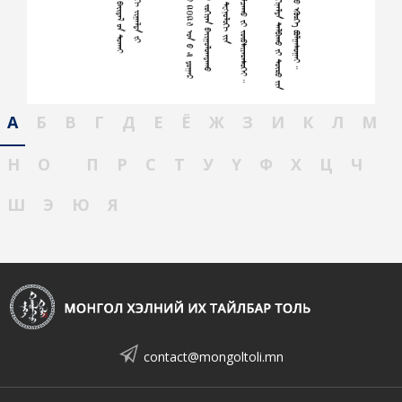
А
Б
В
Г
Д
Е
Ё
Ж
З
И
К
Л
М
Н
О
П
Р
С
Т
У
Ү
Ф
Х
Ц
Ч
Ш
Э
Ю
Я
contact@mongoltoli.mn