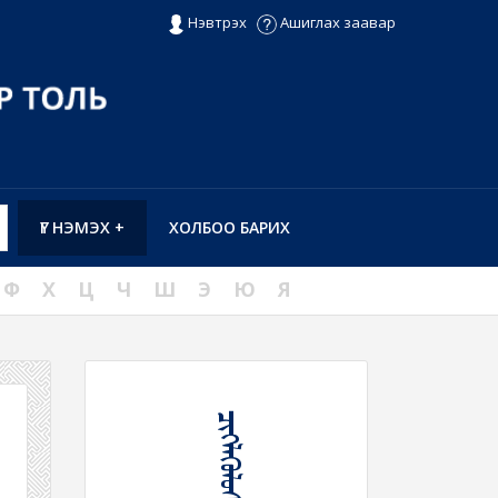
Нэвтрэх
Ашиглах заавар
ҮГ НЭМЭХ +
ХОЛБОО БАРИХ
Ф
Х
Ц
Ч
Ш
Э
Ю
Я
ᠴᠢᠭᠯᠡᠭᠦᠯᠦᠰᠬᠢᠬᠦ