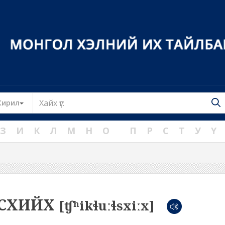
Toggle Dropdown
Кирил
З
И
К
Л
М
Н
О
П
Р
С
Т
У
Ү
ЛСХИЙХ
[ʧʰikɬuːɬsxiːx]