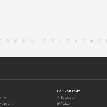
К
Л
М
Н
О
П
Р
С
Т
У
Ү
Ф
Х
Сошиал сайт
н үг
Facebook
их авсан үг
Twitter