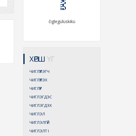
čiglegülüskikü
ХӨРШ
ҮГ
ЧИГЛҮҮЛЭГЧ
ЧИГЛҮҮЛЭХ
ЧИГЛҮҮР
ЧИГЛЭГДЭС
ЧИГЛЭГДЭХ
ЧИГЛЭЛ
ЧИГЛЭЛГҮЙ
ЧИГЛЭЛТ
I