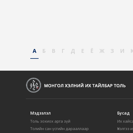
А
Б
В
Г
Д
Е
Ё
Ж
З
И
Мэдээлэл
Бусад
Толь зохиох арга зүй
Их хайса
Толийн сан үсгийн дарааллаар
Үнэлгээ 