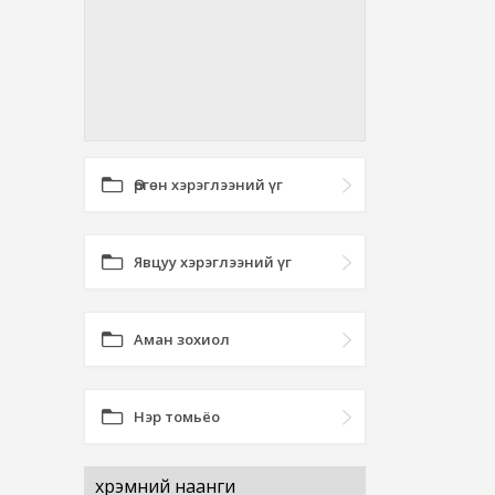
Өргөн хэрэглээний үг
Явцуу хэрэглээний үг
Аман зохиол
Нэр томьёо
хүрэмний наанги