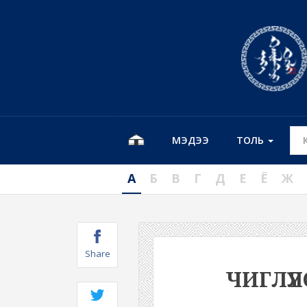
МЭДЭЭ
ТОЛЬ
А
Б
В
Г
Д
Е
Ё
Ж
Share
ЧИГЛҮҮ