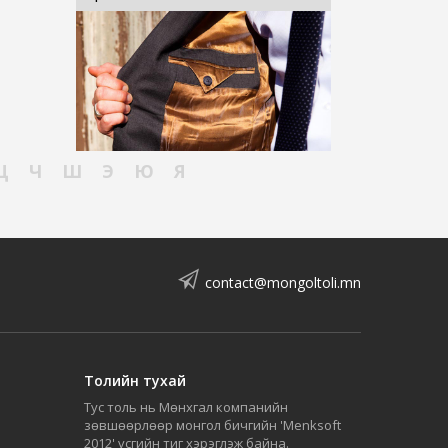
Ц
Ч
Ш
Э
Ю
Я
contact@mongoltoli.mn
Толийн тухай
Тус толь нь Мөнхгал компанийн
зөвшөөрлөөр монгол бичгийн 'Menksoft
2012' үсгийн тиг хэрэглэж байна.