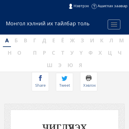
Нэвтрэх
Ашиглах заавар
Монгол хэлний их тайлбар толь
Menu
А
Б
В
Г
Д
Е
Ё
Ж
З
И
К
Л
М
Н
О
П
Р
С
Т
У
Ү
Ф
Х
Ц
Ч
Ш
Э
Ю
Я
Share
Tweet
Хэвлэх
ЧИГЛҮҮЛЭХ