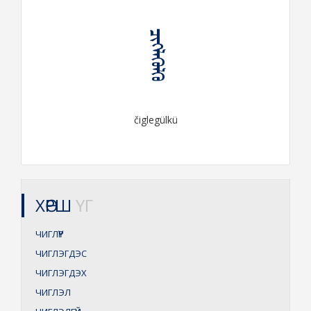
ᠴᠢᠭᠯᠡᠭᠦᠯᠬᠦ
čiglegülkü
ХӨРШ
ҮГ
ЧИГЛҮҮР
ЧИГЛЭГДЭС
ЧИГЛЭГДЭХ
ЧИГЛЭЛ