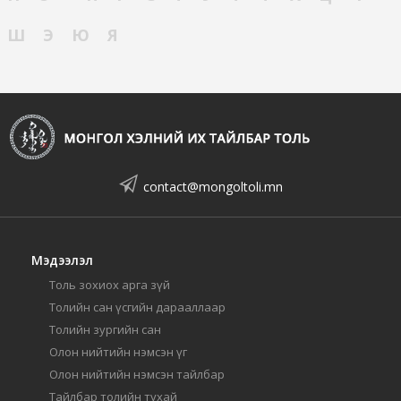
Ш
Э
Ю
Я
contact@mongoltoli.mn
Мэдээлэл
Толь зохиох арга зүй
Толийн сан үсгийн дарааллаар
Толийн зургийн сан
Олон нийтийн нэмсэн үг
Олон нийтийн нэмсэн тайлбар
Тайлбар толийн тухай