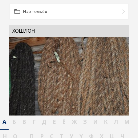
Нэр томьёо
ХОШЛОН
А
Б
В
Г
Д
Е
Ё
Ж
З
И
К
Л
М
Н
О
П
Р
С
Т
У
Ү
Ф
Х
Ц
Ч