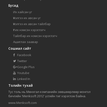
Бусад
Их хайсан үг
Үнэлгээ их авсан үг
Үнэлгээ их авсан тайлбар
Үг их нэмсэн хэрэглэгч
Тайлбар их нэмсэн хэрэглэгч
Ашиглах заавар
Сошиал сайт
Facebook
Twitter
Google Plus
Youtube
Linked In
Толийн тухай
Тус толь нь Мөнхгал компанийн зөвшөөрлөөр монгол
бичгийн 'Menksoft 2012' үсгийн тиг хэрэглэж байна.
www.Menksoft.com