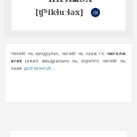
[ʧʰikɬuːɬəx]
Чигийг нь хандуулах, чигийг нь зааж өгөх:
чиглүүлж
өгөх
(ажил амьдралынх нь зорилго чигийг нь
зааж
дэлгэрэнгүй...