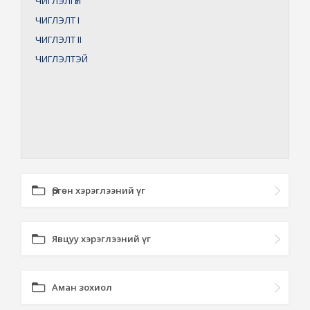
ЧИГЛЭЛГҮЙ
ЧИГЛЭЛТ
I
ЧИГЛЭЛТ
II
ЧИГЛЭЛТЭЙ
Өргөн хэрэглээний үг
Явцуу хэрэглээний үг
Аман зохиол