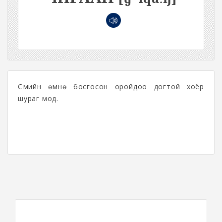
Сүмийн өмнө босгосон оройдоо догтой хоёр
шураг мод.