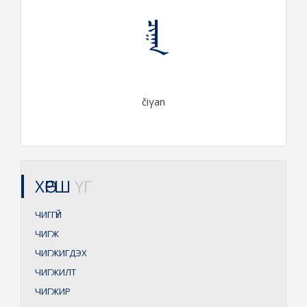
ᠴᠢᠭᠠᠨ
čiγan
ХӨРШ
ҮГ
ЧИГГҮЙ
ЧИГЖ
ЧИГЖИГДЭХ
ЧИГЖИЛТ
ЧИГЖИР