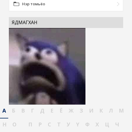
Нэр томьёо
ЯДМАГХАН
А
Б
В
Г
Д
Е
Ё
Ж
З
И
К
Л
М
Н
О
П
Р
С
Т
У
Ү
Ф
Х
Ц
Ч