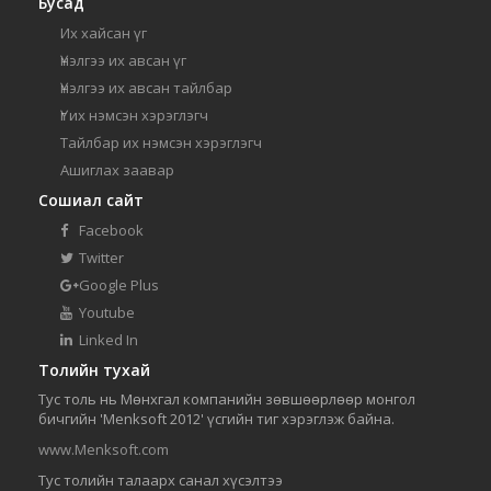
Бусад
Их хайсан үг
Үнэлгээ их авсан үг
Үнэлгээ их авсан тайлбар
Үг их нэмсэн хэрэглэгч
Тайлбар их нэмсэн хэрэглэгч
Ашиглах заавар
Сошиал сайт
Facebook
Twitter
Google Plus
Youtube
Linked In
Толийн тухай
Тус толь нь Мөнхгал компанийн зөвшөөрлөөр монгол
бичгийн 'Menksoft 2012' үсгийн тиг хэрэглэж байна.
www.Menksoft.com
Тус толийн талаарх санал хүсэлтээ