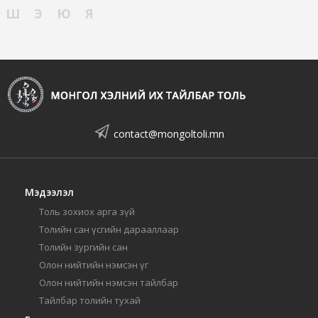
Ш
Э
Ю
Я
contact@mongoltoli.mn
Мэдээлэл
Толь зохиох арга зүй
Толийн сан үсгийн дарааллаар
Толийн зургийн сан
Олон нийтийн нэмсэн үг
Олон нийтийн нэмсэн тайлбар
Тайлбар толийн тухай