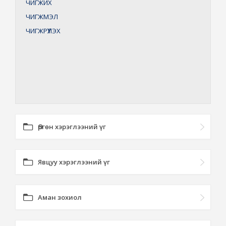
ЧИГЖИХ
ЧИГЖМЭЛ
ЧИГЖРҮҮЛЭХ
Өргөн хэрэглээний үг
Явцуу хэрэглээний үг
Аман зохиол