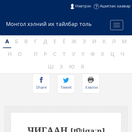
Нэвтрэх
Ашиглах заавар
Монгол хэлний их тайлбар толь
Menu
А
Б
В
Г
Д
Е
Ё
Ж
З
И
К
Л
М
Н
О
П
Р
С
Т
У
Ү
Ф
Х
Ц
Ч
Ш
Э
Ю
Я
Share
Tweet
Хэвлэх
ЧИГААН
[ʧʰiqaːŋ]